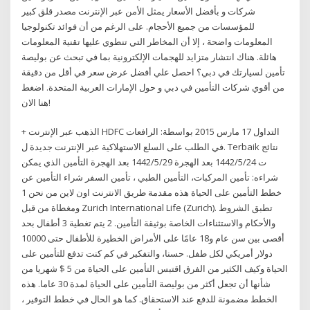
شركات و بأفضل الأسعار يمثل الأمن عبر الإنترنت مصدر قلق كبير
للمؤسسات من جميع الأحجام. على الرغم من أن فوائد تكنولوجيا
المعلومات واضحة ، إلا أن المخاطر التي تنطوي عليها تقنية المعلومات
هائلة. هناك انتشار متزايد للهجمات الإلكترونية بما في تبحث عن بوليصة
تأمين لسيارتك في دبي؟ احصل علي أفضل عرض سعر في أقل من دقيقة
من أقوي شركات التأمين في دبي و حول الإمارات العربية المتحدة. اضغط
هنا الان!
+ الذهب عبر الإنترنت HDFC التداول 17 مارس 2015 بواسطة: الرافعات
في الطلب على السلع الاستهلاكية عبر الإنترنت جديدة ل. Terbaik نتائج
ت 24‏‏/5‏‏/1442 بعد الهجرة 29‏‏/5‏‏/1442 بعد الهجرة التأمين الذي يمكن
شراءه: تأمين المركبات، التأمين الطبي ، تأمين السفر شراء التأمين عن
ومغطاة من قبل Zurich International Life (Zurich). تطبق الشروط
والأحكام والاستثناءات الخاصة بوثيقة التأمين. 2 يتم تغطية 3 أطفال بحد
أقصى بين سن عام و18 عامًا على الأمراض الخطيرة للأطفال حتى 10000
دولار أمريكي لكل طفل. حسنا، والتفكير في كم كنت تدفع للتأمين على
الحياة وكيف الكثير من الفرق اقتبس التأمين على الحياة من 5 $ شهريا من
شأنها أن تجعل أكثر من بوليصة التأمين على الحياة لمدة 30 عاما. هذه
الخطط مضمونة للدفع عند الاستحقاق. كما هو الحال في خطط التوفير ،