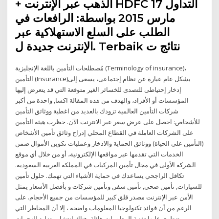
+ الذهب عبر الإنترنت HDFC التداول 17
مارس 2015 بواسطة: الرافعات في
الطلب على السلع الاستهلاكية عبر
الإنترنت جديدة ل. Terbaik نتائج ت
مُصطلحات التأمين باللغة الإنجليزية (Terminology of insurance)،
التأمين (Insurance)بشكل عام عبارة عن نظام إجتماعى، يسعى إلى
إدخار إحتياطى للتصدى للخسائر الغير متوقعة التي قد يتعرض إليها
المؤسسات أو الأفراد، والهدف من هذه المقالة اكسا, واحدة من أكبر
شركات التأمين العالمية تزودك بالعديد من اغطية ووثائق التأمين
للأشخاص: احصل على عرض سعر عبر الانترنت الآن. حظرت هيئة التأمين
على الشركات العاملة في القطاع المحلي إدراج وثائق تأمين الأشخاص
(التأمين على الحياة) ووثائق الحماية والادخار وعمليات تكوين الأموال ضمن
الخدمات التي تقدمها عبر مواقعها الإلكترونية، أو من خلال أي موقع
الشركة الأولى في مجال تأمين المركبات في المملكة العربية السعودية.
تكافل الراجحي يساعدك في حماية الأشياء التي تهمك. حلول تأمين
للسيارات, تأمين صحي, تأمين سفر, وتأمين شركات و بأفضل الأسعار يمثل
الأمن عبر الإنترنت مصدر قلق كبير للمؤسسات من جميع الأحجام. على
الرغم من أن فوائد تكنولوجيا المعلومات واضحة ، إلا أن المخاطر التي
تنطوي عليها تقنية المعلومات هائلة. هناك انتشار متزايد للهجمات