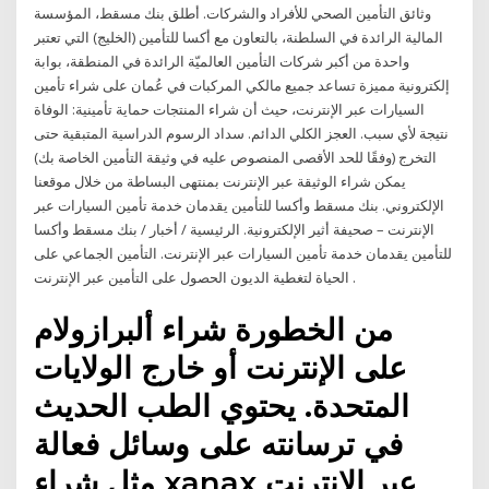
وثائق التأمين الصحي للأفراد والشركات. أطلق بنك مسقط، المؤسسة
المالية الرائدة في السلطنة، بالتعاون مع أكسا للتأمين (الخليج) التي تعتبر
واحدة من أكبر شركات التأمين العالميّة الرائدة في المنطقة، بوابة
إلكترونية مميزة تساعد جميع مالكي المركبات في عُمان على شراء تأمين
السيارات عبر الإنترنت، حيث أن شراء المنتجات حماية تأمينية: الوفاة
نتيجة لأي سبب. العجز الكلي الدائم. سداد الرسوم الدراسية المتبقية حتى
التخرج (وفقًا للحد الأقصى المنصوص عليه في وثيقة التأمين الخاصة بك)
يمكن شراء الوثيقة عبر الإنترنت بمنتهى البساطة من خلال موقعنا
الإلكتروني. بنك مسقط وأكسا للتأمين يقدمان خدمة تأمين السيارات عبر
الإنترنت – صحيفة أثير الإلكترونية. الرئيسية / أخبار / بنك مسقط وأكسا
للتأمين يقدمان خدمة تأمين السيارات عبر الإنترنت. التأمين الجماعي على
الحياة لتغطية الديون الحصول على التأمين عبر الإنترنت .
من الخطورة شراء ألبرازولام
على الإنترنت أو خارج الولايات
المتحدة. يحتوي الطب الحديث
في ترسانته على وسائل فعالة
مثل شراء xanax عبر الإنترنت