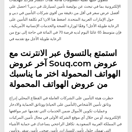
الإلكترونية بما في تبحث عن بوليصة تأمين لسيارتك في دبي؟ احصل علي
أفضل عرض سعر في أقل من دقيقة من أقوي شركات التأمين في دبي و
حول الإمارات العربية المتحدة. اضغط هنا الان! كم تكلفة التأمين على
الرعاية طويلة الأجل؟ وفقًا لوزارة الصحة والخدمات الإنسانية الأمريكية ،
فإن متوسط 65 عامًا اليوم لديه فرصة 70 في المائة في حاجة إلى نوع من
الرعاية طويلة الأجل مع تقدمه في
استمتع بالتسوق عبر الانترنت مع
آخر عروض Souq.com عروض
الهواتف المحمولة اختر ما يناسبك
من عروض الهواتف المحمولة
حظرت هيئة التأمين على الشركات العاملة في القطاع المحلي إدراج
وثائق تأمين الأشخاص (التأمين على الحياة) ووثائق الحماية والادخار
وعمليات تكوين الأموال ضمن الخدمات التي تقدمها عبر مواقعها
الإلكترونية، أو من خلال أي موقع الشركة الأولى في مجال تأمين المركبات
في المملكة العربية السعودية. تكافل الراجحي يساعدك في حماية الأشياء
التي تهمك. حلول تأمين للسيارات, تأمين صحي, تأمين سفر, وتأمين