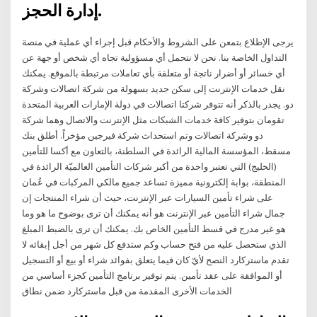
إدارة الحجز.
يرجى الإطلاع بتمعن على الشروط والأحكام قبل إجراء أي عملية في منصة
التداول الخاصة بنا. نحن لا نتحمل أي مسؤولية تجاه أي شخص أو جهة عن
أي خسائر أو أضرار ناتجة أو متعلقة بأي تعاملات مرتبطة بالموقع. يمكنك
نقل خدمات الإنترنت إلى سكن جديد بسهولة من شركة اتصالات وشركة
دو. يجدر بالذكر أنه تتوفر شركتا اتصالات في دولة الإمارات العربية المتحدة
تقومان بتوفير كافة خدمات الشبكات مثل الإنترنت والاتصال وهما شركة
دو وشركة اتصالات وتم استحداث شركة فيرجين مؤخراً. أطلق بنك
مسقط، المؤسسة المالية الرائدة في السلطنة، بالتعاون مع أكسا للتأمين
(الخليج) التي تعتبر واحدة من أكبر شركات التأمين العالميّة الرائدة في
المنطقة، بوابة إلكترونية مميزة تساعد جميع مالكي المركبات في عُمان
على شراء تأمين السيارات عبر الإنترنت، حيث أن شراء المنتجات إن
جمال شراء التأمين عبر الإنترنت هو أنه يمكنك أن ترى بوضوح ما هو وما
هو غير مدرج في قسط التأمين الخاص بك. يمكنك أن ترى بالضبط المبلغ
الذي ستحصل عليه من فتح حساب وكم ستدفع كل شهر من أجل إبقائه لا
تقدم ماستركارد النصح لأيّ كان فيما يتعلق بفوائد شراء أو بيع أو التسجيل
أو الموافقة على عقد تأمين. يتم توفير برنامج التأمين كجزء أساسي من
الخدمات الأخرى المقدمة من قبل ماستركارد ضمن نطاق