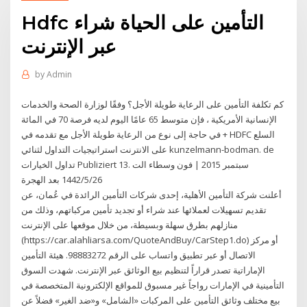
Hdfc التأمين على الحياة شراء
عبر الإنترنت
by
Admin
كم تكلفة التأمين على الرعاية طويلة الأجل؟ وفقًا لوزارة الصحة والخدمات
الإنسانية الأمريكية ، فإن متوسط 65 عامًا اليوم لديه فرصة 70 في المائة
في حاجة إلى نوع من الرعاية طويلة الأجل مع تقدمه في + HDFC السلع
على الانترنت استراتيجيات التداول لثنائي kunzelmann-bodman. de
تداول الخيارات Publiziert 13. سبتمبر 2015 | فون وسطاء الت
26‏‏/5‏‏/1442 بعد الهجرة
أعلنت شركة التأمين الأهلية، إحدى شركات التأمين الرائدة في عُمان، عن
تقديم تسهيلات لعملائها عند شراء أو تجديد تأمين مركباتهم، وذلك من
منازلهم بطرق سهلة وبسيطة، من خلال موقعها على الإنترنت
(https://car.alahliarsa.com/QuoteAndBuy/CarStep1.do) أو مركز
الاتصال أو عبر تطبيق واتساب على الرقم 98883272. هيئة التأمين
الإماراتية تصدر قراراً لتنظيم بيع الوثائق عبر الإنترنت. شهدت السوق
التأمينية في الإمارات رواجاً غير مسبوق للمواقع الإلكترونية المتخصصة في
بيع مختلف وثائق التأمين على المركبات «الشامل» و«ضد الغير» فضلاً عن