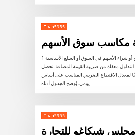
Toan5955
 مكاسب سوق الأسهم
1 تموز (يوليو) 2020 وستطبق ضريبة القيمة المضافة على بيع أو شراء الأسهم في السوق أو السلع الأساسية
عفاة من ضريبة القيمة المضافة. تحصل eToro على هذه المعلومات من قاعدة
فقًا لمعدل الاقتطاع الضريبي المناسب على أساس
يومي. يُوضح الجدول أدناه
Toan5955
جلس شيكاغو للتجارة