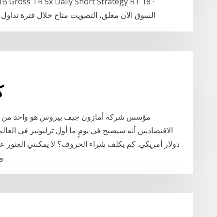
Vontobel 7X Long Fixed السوق الآن مغلق، التصويت متاح خلال فتر
ك
مؤسس شركة أمازون جيف بيزوس هو واحد من أغن
الاقتصاديين أنه سيصبح في يومٍ ما أول ترليونير في العا
دولار أمريكي. كم يكلف شراء الخروف؟ لا يمكنني العثور ع
على طاولات المعدات في phb ولا ترى أي خروف.