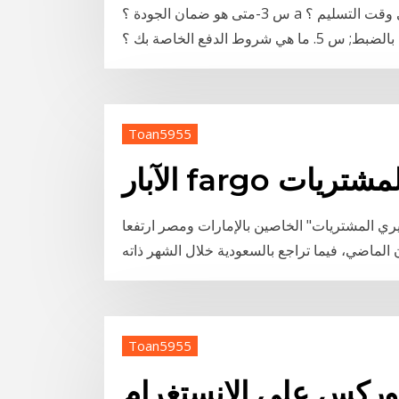
س 3-متى هو ضمان الجودة ؟ a لضمان الجودة لمدة 6 أشهر لا ضرر الإنسان. س 4-متى وقت التسليم ؟ a ل
Toan5955
يري المشتريات
ري المشتريات" الخاصين بالإمارات ومصر ارتفعا
Toan5955
فوركس على الانستغرام