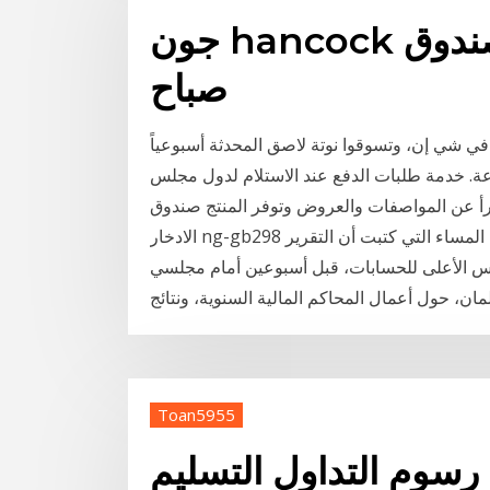
جون hancock قبعة صغيرة مؤشر الصندوق
صباح
 لواصق نمط مختلط بصندوق 46 قطعة في شي إن، وتسوقوا نوتة لاصق المحدثة أسبوعياً
عة. خدمة طلبات الدفع عند الاستلام لدول مجلس
قرأ عن المواصفات والعروض وتوفر المنتج صندوق
الادخار ng-gb298 اشتر الآن نستهل جولتنا الصحفية ليوم غد الأربعاء، من يومية المساء التي كتبت أن التقرير
س الأعلى للحسابات، قبل أسبوعين أمام مجلسي
لمان، حول أعمال المحاكم المالية السنوية، ونتائج
Toan5955
رسوم التداول التسليم