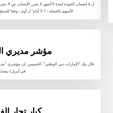
الأسهم بالجملة ، 1-3 أيام؛ ل أوم ، وفقا للمنتج بالضبط; س 5. ما هي شروط الدفع الخاصة بك ؟
الآبار fargo مؤشر مد
قال بنك "الإمارات دبي الوطني"، الخميس، إن مؤشري "مدي
في أبريل/ نيسان الماضي، فيما تراجع بالسعودية خلال الشهر ذاته.
كبار تجار ال