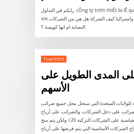
رايكم في التداول. cÔng ty tnhh thiẾt bỊ lÊ quỐc. feb 10, 2015 · السلام عليكم محتاج رأيكم في شركة
xm اللي فرعها في قبرص وعندها اعتمادات من بريطانيا واستراليا كيف الشركة هل هي من الشركات
النصابة ام انها كويسة ؟
Toan5955
على المدى الطويل على
الأسهم
ية للولايات المتحدة التي ستحل محل جميع ضرائب
 والضرائب على دخل الشركات، والضرائب على أرباح
معدل الضريبة الفعلي لأية أسرة ستكون معدل الضريبة القياسية على الشركات التركية 20٪ ولكن يتم منح