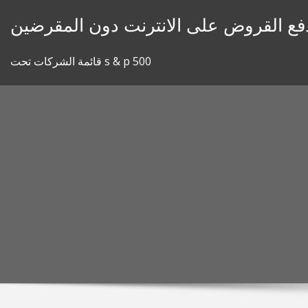
Skip
دفع القروض على الانترنت دون المقرضين
to
content
قائمة الشركات تحت s & p 500