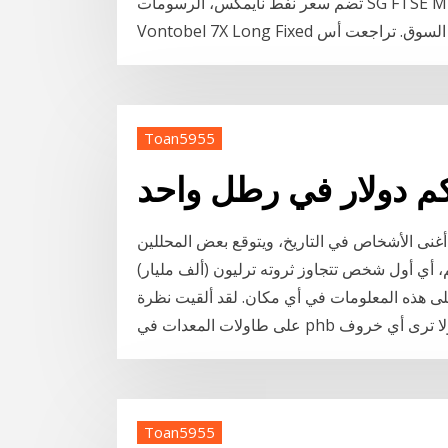
تضم سعر نفط نايمكس، الرسومات SG FTSE MIB Gross TR 5x Daily Short Strategy RT 18 ·
ة تداول السوق. تراجعت أس
Toan5955
م دولار في رطل واحد
ى الأشخاص في التاريخ، ويتوقع بعض المحللين
لم، أي أول شخص تتجاوز ثروته ترليون (ألف مليار)
لى هذه المعلومات في أي مكان. لقد ألقيت نظرة
Toan5955