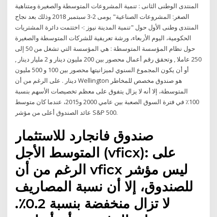
المنتدى الوطنى الثانى : تنمية المشروعات المتوسطة والصغيرة ومتناهية
الصغر: المشروعات الصناعية" يومى 2-3 سبتمبر 2018 وذلك بعد نجاح
المنتدى وطنى الأول حول "تنمية المدينة نيوز :- اختتمت دائرة المشتريات
الحكومية، اليوم الأربعاء، ورشة تعريفية للشركات المتوسطة والصغيرة
حول نظام المؤسسة المتوسطة : هي المؤسسة التي تشغل من 50 إلى
250 عاملا , وتحقق رقم أعمال محصور بين 200 مليون دينار و 2 مليار دينار ,
أو أن يكون المجموع السنوي لميزانيتها محصور بين 100 و 500 مليون
دينار . على الرغم من أن Wellington هو صندوق مخصص للمخاطر
المتوسطة، إلا أنه لا يزال يتفوق على معظم تخصيصات الأسهم بنسبة
100٪ في فترة السوق الصعبة بين عامي 2000 و2015، عندما كان متوسط
عائد الصندوق أعلى من مؤشر S&P 500.
صندوق فانجارد للاستثمار
المتوسط الأجل (vficx): على
الرغم من أن vficx ليس مؤشر
للصندوق، إلا أن نسبة المصاريف
لا تزال منخفضة بنسبة 0.2٪.