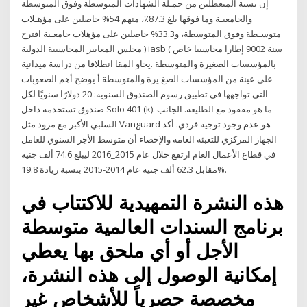
إن نسبة المتعطلين من حمـلة الشهادات المتوسطة وفوق المتوسطة
والجامعيـة وما فوقها بلغ 87.3٪، منهم 54% حاصلين على مؤهـلات
متوسـطة وفوق المتوسطة، و33.3% حاصلين على مؤهلات جامعـية اقترح
مجلس المعايير المحاسبية الدولية ) iasb ( سنة 9002 إطارا محاسبيا خاص
بالمؤسسات الصغيرة والمتوسطة .يحاو المقا انطلاقا من دراسة ميدانية
على عينة من المؤسسات الصغ يرة والمتوسطة أ يوضح أهم الصعوبات
التي تواجهها في تطبيق رسوم الصندوق السنوية: 20 دولارًا سنويًا لكل
صندوق تستخدمه داخل Solo 401 (k). ما هو مفقود مع الطليعة. الجانب
السلبي الأكبر مع مزود مثل Vanguard هو عدم وجود توجيه فردي. أكد
الجهاز المركزي للتعبئة العامة والإحصاء أن متوسط الأجر السنوي للعامل
في قطاع الأعمال العام ارتفع خلال عام 2015_2016 ليبلغ 74.6 ألف جنيه
مقابل 62.3 ألف جنيه عام 2014-2015 بنسبة زيادة 19.8%.
هذه النشرة التمهيدية للاكتتاب في
برنامج السندات العالمية متوسطة
الأجل أو أي ملحق بها يعطي
إمكانية الوصول إلى هذه النشرة،
مخصصة حصرياً للأشخاص غير