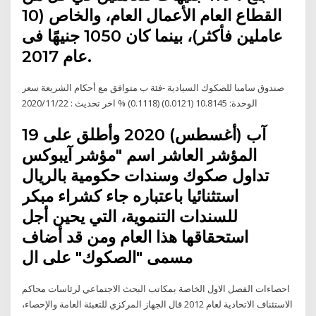
القطاع العام الأعمال العام، والخاص (10
عاملين فأكثر)، بينما كان 1050 جنيهًا فى
عام 2017.
صندوق سامبا للصكوك السيادية -فئة ب متوافق مع أحكام الشريعة سعر
الوحدة: 10.8145 (0.0121) (0.1118) % اخر تحديث : 2020/11/22
19 آب (أغسطس) 2020 وأطلق على
المؤشر العاشر اسم "مؤشر آيبوكس
تداول صكوك وسندات حكومية بالريال
استثنائيا باعتباره جاء كشراء مبكر
للسندات التنموية، التي يحين أجل
استحقاقها هذا العام ومن قد أضاف
مسمى "الصكوك" على ال
احصاءات الفصل الاول الخاصة بمكاتب البحث الاجتماعي لرئاسات محاكم
الاستئناف الاتحادية لعام 2012 قال الجهاز المركزي للتعبئة العامة والإحصاء،