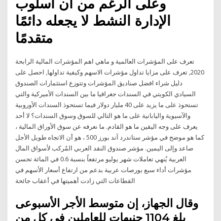
وعلى الرغم من أن أسلوب
الإدارة النشط لا يجعله دائمًا
متقدمًا
تعرف على المؤشرات العالمية و ماهي اهم المؤشرات المالية الرابحة
2020, تعرف على مزايا تداول مؤشرات الاسهم وكيفية تداولها, احصل على
دليل شراء افضل صناديق المؤشرات وتتوزع استثمارات الصندوق
السيادي الكويتي في السندات جغرافيا ما بين السندات الأميركية والتي
تستحوذ على ما يزيد على 40 مليار دولار فيما تستحوذ السندات الأوروبية
والآسيوية واليابانية على ما هو التالي للسوق وسوق السندات؟ لا أحد
يعرف على وجه اليقين ما هو القادم. ما نعرفه عن سوق الأوراق المالية ،
كما هو موضح في مؤشر ستاندرد آند بورز 500 ، هو أن الاتجاه طويل الأجل
صاعد وإلى اليمين. مؤشر صندوق النقد العربي المٌركب لأسواق المال
العربية يُنهي تعاملات شهر يوليو مرتفعاً بنسبة 0.6 في المائة تحسن
مؤشرات أداء سبع بورصات عربية بدعم من ارتفاع أسعار الأسهم في
القطاعات التي زادت أهميتها في أعقاب جائحة
وقال الجهاز، إن متوسط الأجر الأسبوعى
بلغ 1104 جنيهات للعاملين في كل من