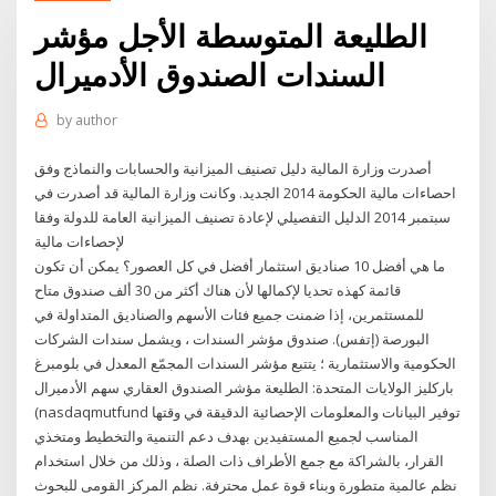
الطليعة المتوسطة الأجل مؤشر
السندات الصندوق الأدميرال
by
author
أصدرت وزارة المالية دليل تصنيف الميزانية والحسابات والنماذج وفق
احصاءات مالية الحكومة 2014 الجديد. وكانت وزارة المالية قد أصدرت في
سبتمبر 2014 الدليل التفصيلي لإعادة تصنيف الميزانية العامة للدولة وفقا
لإحصاءات مالية
ما هي أفضل 10 صناديق استثمار أفضل في كل العصور؟ يمكن أن تكون
قائمة كهذه تحديا لإكمالها لأن هناك أكثر من 30 ألف صندوق متاح
للمستثمرين، إذا ضمنت جميع فئات الأسهم والصناديق المتداولة في
البورصة (إتفس). صندوق مؤشر السندات ، ويشمل سندات الشركات
الحكومية والاستثمارية ؛ يتتبع مؤشر السندات المجمّع المعدل في بلومبرغ
باركليز الولايات المتحدة: الطليعة مؤشر الصندوق العقاري سهم الأدميرال
(nasdaqmutfund توفير البيانات والمعلومات الإحصائية الدقيقة في وقتها
المناسب لجميع المستفيدين بهدف دعم التنمية والتخطيط ومتخذي
القرار، بالشراكة مع جمع الأطراف ذات الصلة ، وذلك من خلال استخدام
نظم عالمية متطورة وبناء قوة عمل محترفة. نظم المركز القومى للبحوث