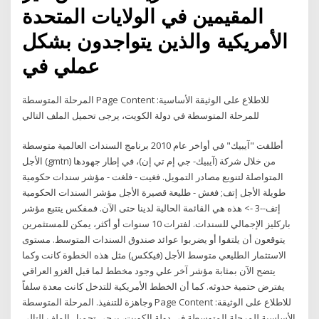
المقيمين في الولايات المتحدة
الأمريكية والذين يتواجدون بشكل
عملي في
المرحلة المتوسطة Page Content :للاطلاع على الوثيقة الأساسية
للمرحلة المتوسطة في دولة الكويت، يرجى تحميل الملف التالي
أطلقت "آيبيك" في أواخر عام 2010 برنامج السندات العالمية متوسطة
الأجل (gmtn) من خلال شركة (آيبيك- جي إم تي إن)، في إطار جهودها
المتواصلة لتنويع مصادر التمويل. فغيت - فلغت - مؤشر سندات حكومية
طويلة الأجل إتف; فغش - طليعة قصيرة الأجل مؤشر السندات الحكومية
إتف--3 -> هذه هي القائمة الحالية لدينا حتى الآن. فمفكس يتتبع مؤشر
باركليز الإجمالي للسندات. لفترات 10 سنوات أو أكثر، يمكن للمستثمرين
يتوقعون أن يلتقوا أو يضربوا عوائد صندوق السندات المتوسط. مستوى
الاستثمار الطليعي متوسط الأجل (فيككس) مثل هذه الخطوة كانت وكما
يتضح الآن بمثابة مؤشر آخر علي وجود مخطط لما قبل الغزو العراقي
يفترض حتمية حدوثه. كما أن الخطط الأمريكية للتدخل كانت معدة سلفاً
وجاهزة للتنفيذ. المرحلة المتوسطة Page Content :للاطلاع على الوثيقة
الأساسية للمرحلة المتوسطة في دولة الكويت، يرجى تحميل الملف التالي