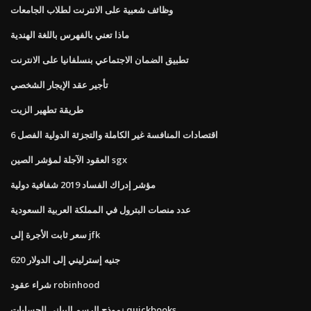
وظائف شعبية على الانترنت لطلاب الجامعات
ماذا تعني بالفهرس باللغة الهندية
تطبيق الضمان الاجتماعي بنسلفانيا على الانترنت
تأجير عقد الإيجار الشخصي
طريقة تطهير الزيت
اقتصادات المنافسة غير الكاملة والتجزئة الدولية الفصل 6
العقود الآجلة لمؤشر الصين sgx
مؤشر إدراك الفساد 2019 شفافية دولية
عدد منصات البترول في المملكة العربية السعودية
سعر ثابت الأجرة إلى jfk
620 جنيه إسترليني إلى الدولار
شراء عقود robinhood
نموذج الرسم البياني للحسابات quickbooks