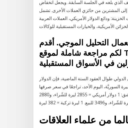
ف الذي بلغه في الجلسة السابقة. ويجعل انخفاض
ة إلى المشترين من حائزي العملات الأخرى. تشمل
زينة: ودائع الدولار الأمريكي، العملات العربية
ال التحليل الموجي. أقدم
لكم مراجعة شاملة لموقع TopStepTader الذي يعتبر من
 الدولي طوال العقود الستة الماضية، فإن الدولار
ة السوريَّة، اليوم الأحد، تراجعًا في سعر صرفها
أمام الدولار الأمريكي والعملات الأخرى. الأسعار في دمشق: 1 دولار أمريكي = 2855 ليرة للشّراء، و2880
صد لنتائج بحوث 27 عالما من علماء العلاقات