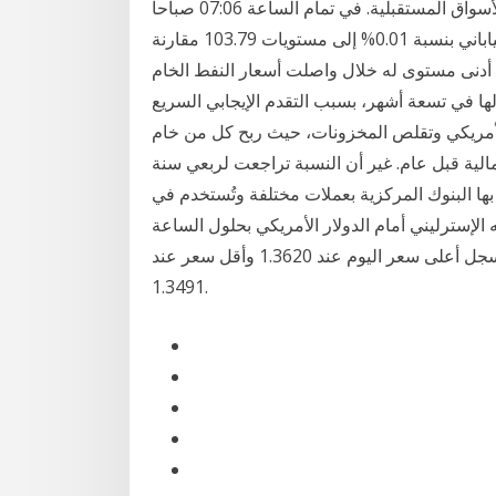
الذي يعتبر من أفضل المواقع التي تمول المتداولين في الأسواق المستقبلية. في تمام الساعة 07:06 صباحاً
بتوقيت جرينتش انخفض زوج الدولار الأمريكي مقابل الين الياباني بنسبة 0.01% إلى مستويات 103.79 مقارنة
103.، بعد أن حقق الزوج أدنى مستوى له خلال واصلت أسعار النفط الخام
ا في تسعة أشهر، بسبب التقدم الإيجابي السريع
لأمريكي وتقلص المخزونات، حيث ربح كل من خام
احتياطيات الإجمالية قبل عام. غير أن النسبة تراجعت لربعي سنة
بها البنوك المركزية بعملات مختلفة وتُستخدم في
 الإسترليني أمام الدولار الأمريكي بحلول الساعة
17:53 بتوقيت جرينتش بنسبة 0.3% إلى 1.3542، وسجل أعلى سعر اليوم عند 1.3620 وأقل سعر عند
1.3491.