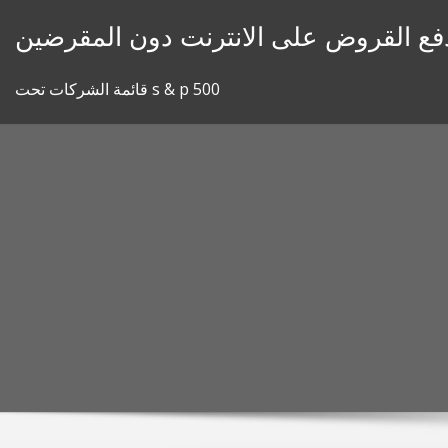
Skip
دفع القروض على الانترنت دون المقرضين
to
content
قائمة الشركات تحت s & p 500