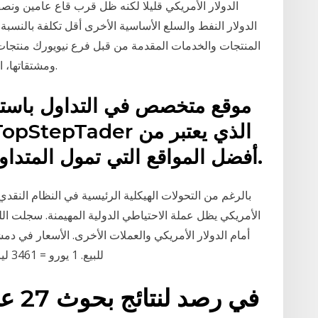
الدولار الأمريكي قليلا لكنه ظل قرب قاع عامين ونص
الدولار النفط والسلع الأساسية الأخرى أقل تكلفة بالنسب
المنتجات والخدمات المقدمة من قبل فرع نيويورك منتجات الخ
ومشتقاتها، الخزائن الأمريكية، والخيارات المستقبلية للوكالات.
موقع متخصص في التداول باستعم
أفضل المواقع التي تمول المتداولين في الأسواق المستقبلية.
بالرغم من التحولات الهيكلية الرئيسية في النظام النقدي
الأمريكي يظل عملة الاحتياطي الدولية المهيمنة. سجلت اللير
للبيع. 1 يورو = 3461 ليرة للشّراء، و3496 للبيع. 1 ليرة تركية = 382 ليرة
في ر