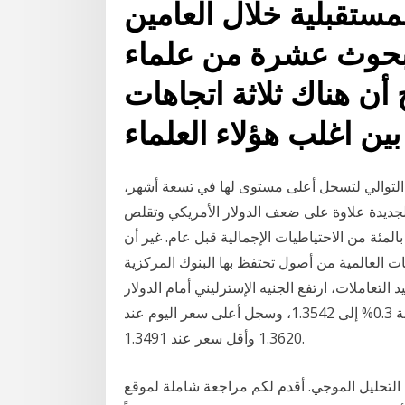
مستقبلية خلال العامين
 ونتائج بحوث عشرة من علماء
 أن هناك ثلاثة اتجاهات
ين اغلب هؤلاء العلماء
 التوالي لتسجل أعلى مستوى لها في تسعة أشهر،
الجديدة علاوة على ضعف الدولار الأمريكي وتقلص
لمخزونات، حيث ربح كل من خام كانت حصة الدولار 61.5 بالمئة من الاحتياطيات الإجمالية قبل عام. غير أن
ات العالمية من أصول تحتفظ بها البنوك المركزية
لتعاملات، ارتفع الجنيه الإسترليني أمام الدولار
الأمريكي بحلول الساعة 17:53 بتوقيت جرينتش بنسبة 0.3% إلى 1.3542، وسجل أعلى سعر اليوم عند
1.3620 وأقل سعر عند 1.3491.
 الموجي. أقدم لكم مراجعة شاملة لموقع TopStepTader