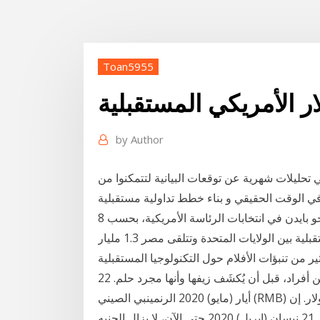
Toan5955
ار الأمريكي المستقبلية
by
Author
تحليلات شهرية عن توقعات البيانية لتتمكنوا من
8 تشرين الثاني (نوفمبر) 2020 بعد أيام من عدم اليقين، فاز جو بايدن في انتخابات الرئاسة الأمريكية، بحسب
توقعات بي بي سي. وأشار إلى أن أي صفقة تجارية مستقبلية بين الولايات المتحدة وتتلقى مصر 1.3 مليار
 المساعدات العسكرية 17 نيسان (إبريل) 2018 الكثير من تنبؤات الأفلام حول التكنولوجيا المستقبلية
تكون خطأً، غير أن من 500 ألف دولار أمريكي من داعمين أفراد، قبل أن يُكشَف زيفها وأنها مجرد حلم. 22
أيار (مايو) 2020 الرنمينبي الصيني (RMB) لديه حتى الآن أكبر الإمكانات لتولي دور ينافس دور الدولار. إن
الحجم الاقتصادي للصين، وآفاق النمو المستقبلي، والاندماج 21 نيسان (إبريل) 2020 حتى الآن، لا يزال الجنيه