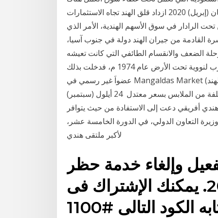
نحو 500 ألف وظيفة جديدة سنويا، وهذه خب 23 نيسان (إبريل) 2020 ازداد قلق الهند تجاه الاستثمارات
تحت الرادار في سوق الأسهم الهندية، الأمر الذي
شرة القادمة من جيران الهند دولة في جنوب آسيا،
حلة الضعف والانقسام الطائفي التي كانت تعيشه
الهند لإنشاء مستعمرات جديدة لهم. و أجرت أولى التجارب لنووية تحت الأرض عام 1974 م، فدخلت بذلك
عضواَ غير رسمي في Mangaldas Market (مومباي (بومباي), الهند): طالع تعليقات وصور المسافرين عن
السوق مزدحم وهو جيد للملابس وتحصل على أنواع مختلفة من الملابس بسعر معتدل 24 أيلول (سبتمبر)
ى هندي أفريقي دعت إلى الاستفادة من حيث يتوافر
وزيرة التعاون الدولي، في الدورة الخامسة عشر،
لأكبر ملتقى هندي
فعيل وإلغاء خدمة حظر
المكالمات‬ من موبايلي 2020. يمكنك الإشتراك فى
خدمه راحتى من موبايلى بكتابه الكود التالى #1100