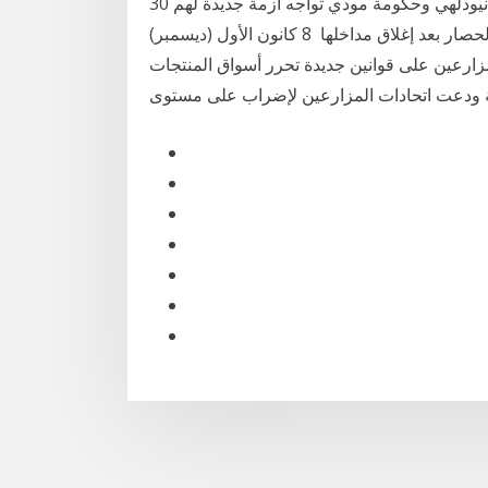
30 تشرين الثاني (نوفمبر) 2020 الهند.. الفلاحون يحاصرون نيودلهي وحكومة مودي تواجه أزمة جديدة لهم
ومؤيدة للشركات التجارية الكبرى، وأصبحت نيودلهي تحت الحصار بعد إغلاق مداخلها 8 كانون الأول (ديسمبر)
 المزارعين على قوانين جديدة تحرر أسواق المنتجات