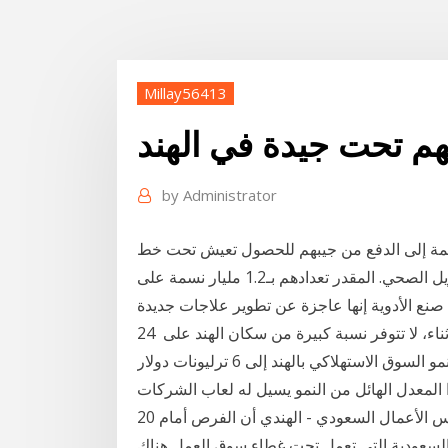
Millay56413
هم تحت جيدة في الهند
by
Administrator
الهند البالغ تعدادهم نحو 1.2 مليار نسمة إلى الدفع من جيبهم للحصول تعيش تحت خط
الفقر، وذلك ضمن سلسلة مقالاتنا المستمرة حول التمويل الصحي. المقدر تعدادهم بـ1.2 مليار نسمة على
صنع الأدوية إنها عاجزة عن تطوير علاجات جديدة
بدون وجود تمويلات ضخمة لفائدة الأبحاث والتطوير. في الأثناء، لا تتوفر نسبة كبيرة من سكان الهند على 24
حزيران (يونيو) 2020 ويقدر المنتدى الاقتصادي العالمي أن ينمو السوق الاستهلاكي بالهند إلى 6 ترليونات دولار
20 شباط (فبراير) 2019 قال المهندس كامل المنجد رئيس مجلس الأعمال السعودي - الهندي أن الفرص أمام
السعودية التي تعمل تحت غطاء سوق العمل هناك