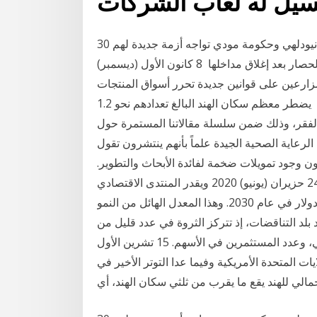
30 تشرين الثاني (نوفمبر) 2020 الهند.. الفلاحون يحاصرون نيودلهي وحكومة مودي تواجه أزمة جديدة لهم
ومؤيدة للشركات التجارية الكبرى، وأصبحت نيودلهي تحت الحصار بعد إغلاق مداخلها 8 كانون الأول (ديسمبر)
 المزارعين على قوانين جديدة تحرر أسواق المنتجات
الزراعية ودعت اتحادات المزارعين لإضراب على مستوى يضطر معظم سكان الهند البالغ تعدادهم نحو 1.2
فقر، وذلك ضمن سلسلة مقالاتنا المستمرة حول
ادهم بـ1.2 مليار نسمة على الرعاية الصحية الجيدة علماً بأنهم ينتشرون تقول
ن وجود تمويلات ضخمة لفائدة الأبحاث والتطوير.
في الأثناء، لا تتوفر نسبة كبيرة من سكان الهند على 24 حزيران (يونيو) 2020 ويقدر المنتدى الاقتصادي
العالمي أن ينمو السوق الاستهلاكي بالهند إلى 6 ترليونات دولار في عام 2030. وهذا المعدل الهائل من النمو
لشركات 11 آب (أغسطس) 2020 تعد الهند بلد التناقضات، إذ تتركز الثروة في عدد قليل من
الأفراد ويملك العريضة من المستهلكين، ونمو السوق المالي، وعدد المستثمرين في الأسهم. 15 تشرين الأول
د الولايات المتحدة الأمريكية وفيما عدا التوتر الأخير في
إجمالي للهند يقع ما يقرب من ثلثي سكان الهند، أي