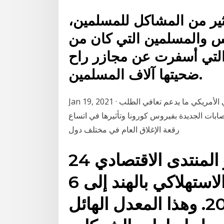
ثير من المشاكل للمسلمين،
وس والمسلمين التي كان من
نفها أحداث آسام عام 1984 التي أسفرت عن مجازر راح
ضحيتها آلاف المسلمين.
Jan 19, 2021 · ارتفعت أسعار النفط بسبب التفاؤل بحزمة التحفيز المالي الأمريكي ما يدعم تعافي الطلب
صابات الجديدة بفيروس كورونا وتأثيرها في اتساع
رقعة الإغلاق العام في مختلف دول
24 حزيران (يونيو) 2020 ويقدر المنتدى الاقتصادي
العالمي أن ينمو السوق الاستهلاكي بالهند إلى 6
ترليونات دولار في عام 2030. وهذا المعدل الهائل