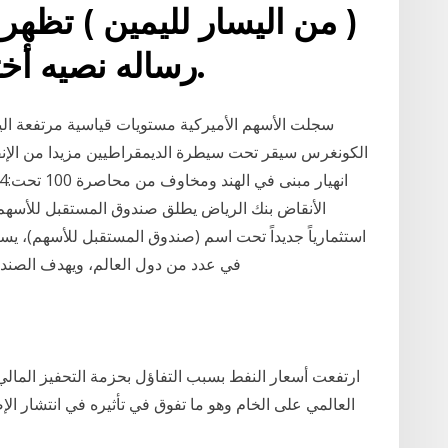
( من اليسار لليمين ) تظهر
رساله نصيه أختر منها خدمات موبايلى.
سجلت الأسهم الأميركية مستويات قياسية مرتفعة ال
الكونغرس سيقر تحت سيطرة الديمقراطيين مزيدا من الإنف
الأنقاض بنك الرياض يطلق صندوق المستقبل للأسهم *
استثمارياً جديداً تحت اسم (صندوق المستقبل للأسهم)، يس
في عدد من دول العالم، ويهدف الصندوق 4‏‏/6‏‏/1442 بعد الهجرة 29‏‏/5‏‏/1442 بعد
العالمي على الخام وهو ما تفوق في تأثيره في انتشار الإ