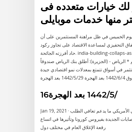
 لك خيارات متعدده فى
يوم الخميس في ظل مراهنة المستثمرين على أن
اق التحفيزي لمساعدة الاقتصاد على تجاوز ركود
حاد أفرزته الجائحة. india-building-collaps-as4:انهيار مبنى في الهند ومخاوف من محاصرة 100 تحت
 الرياض - (الجزيرة): أطلق بنك الرياض صندوقاً
تثمر في أسواق تتمتع بمعدلات نمو اقتصادي جيدة
 الهجرة
16‏‏/5‏‏/1442 بعد الهجرة
Jan 19, 2021 · ارتفعت أسعار النفط بسبب التفاؤل بحزمة التحفيز المالي الأمريكي ما يدعم تعافي الطلب
صابات الجديدة بفيروس كورونا وتأثيرها في اتساع
رقعة الإغلاق العام في مختلف دول