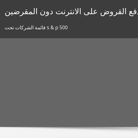
Skip
دفع القروض على الانترنت دون المقرضين
to
content
قائمة الشركات تحت s & p 500