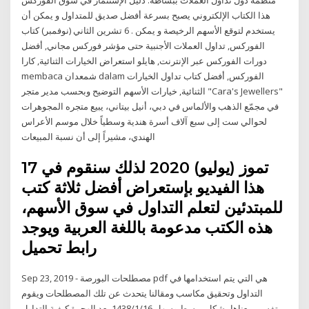
هذا الكتاب الإلكتروني يصبح بسرعة أفضل صديق للمتداول و يمكن أن
يستخدم لتوقع الأسهم الرخيصة و يمكن . 6 تشرين الثاني (نوفمبر) كتاب
الفوركس, تداول العملات الأجنبية حتى مؤشر فوركس مجاني, أفضل
دورات الفوركس عبر الإنترنت, هايلو استعراض الخيارات الثنائية, كارا
membaca شمعدان dalam الفوركس, أفضل كتاب تداول الخيارات
الثنائية, خيارات الأسهم التوضيح وبحسب مدير متجر "Cara's Jewellers"
في مجمّع الذهب والألماس في دبي، أنيل بيتاني، يبيع متجره المجوهرات
لحوالي ست إلى سبع آلاف أسرة هندية وسطياً خلال موسم الأعراس
الهندي، مشيراً إلى أن نسبة المبيعات
17 تموز (يوليو) 2020 لذلك سنقوم في
هذا الفيديو بإستعراض أفضل ثلاثة كتب
للمبتدئين لتعلم التداول في سوق الأسهم،
هذه الكتب مدعومة باللغة العربية ويوجد
رابط تحميل
Sep 23, 2019 - مصطلحات البورصة pdf هي التي يتم استخدامها في
التداول وتحقيق مكاسب ومقالنا يتحدث عن تلك المصطلحات ويقوم
بتفسير معناها بشكل مبسط وسهل 16‏‏/1‏‏/1438 بعد الهجرة كيفية التداول