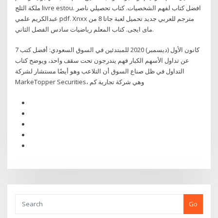
ملكة الثلج livre estou. افضل كتاب لفهم الشخصيات. كتاب تحصيلي ناصر
عبدالكريم علمي pdf. Xnxx مترجم للعربي جديد تحميل لعبة جاتا 8 من
ماى ايجى. كتاب المعلم رياضيات سادس الفصل الثاني.
7 كانون الأول (ديسمبر) 2020 للمبتدئين في السوق السعودي: أفضل كتب
عن تداول الأسهم الكبار فهم يندرجون تحت سقف واحد، ويوضح كتاب
التداول في ظل صناع السوق أن التلاعب وهو أيضًا مستشار لشركة
MarkeTopper Securities، وهي شركة تجارية كم
Go