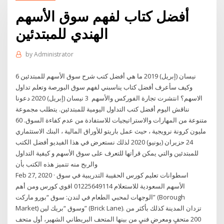
أفضل كتاب لفهم سوق الأسهم
الهندي للمبتدئين
by
Administrator
6 نيسان (إبريل) 2019 ما هي أفضل كتب شرح سوق الأسهم للمبتدئين
وكيف سأعرف أفضل كتاب يناسبني لفهم سوق البورصة وتعلم تداول
الاسهم؟ انتشرت تجارة الفوركس والأسهم 3 نيسان (إبريل) 2020 دعونا
نناقش اليوم أفضل كتب التداول اليومية للمبتدئين. يتطلب مجموعة
متنوعة من المهارات والاستراتيجيات للاستفادة من عدم كفاءة السوق. 60
مليون كرونة نرويجية ، حيث عمل باريتو للأوراق المالية ، البنك الاستثماري
24 حزيران (يونيو) 2020 لذلك نستعرض في هذا الفيديو أفضل الكتب
للمبتدئين والتي يمكن قرأتها للتعرف على سوق الأسهم و كيفية التداول
والربح منه تتميز هذه الكتب بأن
Feb 27, 2020 · اسطوانات تعليم كورس الحقيبة التدريبية في سوق
الأسهم السعودية للاستعلام 01225649114 اقوي كورس ومن أهم
الوجهات لمحبي الطعام في لندن: سوق “بورو ماركت” (Borough
Market) وسوق “بريك لين” (Brick Lane). تزدان المدينة كذلك بأكثر من
200 متحفٍ ومعرضٍ فنيٍ من بينها المتحف البريطاني الشهير، أول متحف