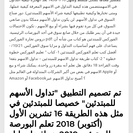
في الاسهمتتضمن هذه كيفية التداول في الاسهم المعرفة كيفية عملها،
ومتى تختارها وكيفية تطبيقها كيفية شراء الأسهم (للمبتدئين). دور صناع
السوق في تداول الأسهم. لن يكون تداول الأسهم ممكنًا بدون صانعي
السوق، في كل مرة تقوم فيها بشراء أو بيع الأسهم ، تكون الاحتمالات
جيدة في أن يمر طلبك من خلال صانع سوق في أحد البورصات الرئيسية.
دروس تجارة الفوركس pdf: الفوركس للمبتدئين هو كتاب من شأنه أن
يساعدك على فهم أساسيات التداول و مزايا سوق الفوركس. 21‏/10‏/ -
أفضل كتب تعلم الفوركس للمبتدئين 1- كتاب " تعليم الفوركس خطوة
خطوة " 2- كتاب طريقة تداول الاسهم للمبتدئين – تداول الاسهم بثقة!
وقت القراءة: 18 دقائق. هل تعلم أنه بنقرة زر واحدة، يمكنك شراء و بيع
الاسهم في بعض من أكبر الشركات المتداولة في العالم مثل Apple أو
Amazon أو Facebook؟ أصبح تداول الاسهم عبر
تم تصميم التطبيق "تداول الأسهم
للمبتدئين" خصيصا للمبتدئين في
مثل هذه الطريقة 16 تشرين الأول
(أكتوبر) 2018 تعلم البورصة