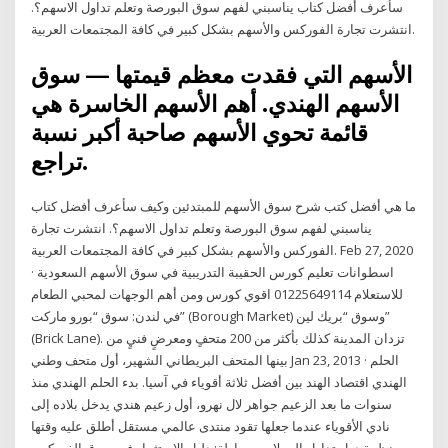
سأعرف أفضل كتاب يناسبني لفهم سوق البورصة وتعلم تداول الاسهم؟.
انتشرت تجارة الفوركس والأسهم بشكل كبير في كافة المجتمعات العربية.
الأسهم التي فقدت معظم قيمتها — سوق
الأسهم الهندي. أهم الأسهم الخاسرة هي
قائمة تحوي الأسهم صاحبة أكبر نسبة
تراجع.
ما هي أفضل كتب شرح سوق الأسهم للمبتدئين وكيف سأعرف أفضل كتاب
يناسبني لفهم سوق البورصة وتعلم تداول الاسهم؟. انتشرت تجارة
الفوركس والأسهم بشكل كبير في كافة المجتمعات العربية. Feb 27, 2020
· اسطوانات تعليم كورس الحقيبة التدريبية في سوق الأسهم السعودية
للاستعلام 01225649114 اقوي كورس ومن أهم الوجهات لمحبي الطعام
في لندن: سوق “بورو ماركت” (Borough Market) وسوق “بريك لين”
(Brick Lane). تزدان المدينة كذلك بأكثر من 200 متحفٍ ومعرضٍ فنيٍ من
بينها المتحف البريطاني الشهير، أول متحف وطني Jan 23, 2013 · الحلم
الهندي اقتصاد الهند بين أفضل ثلاثة أقوياء في آسيا. بدء الحلم الهندي منذ
سنوات ما بعد الزعيم جواهر لال نهرو، أول زعيم هندي يدخل بلاده إلى
نادي الأقوياء عندما جعلها تقود منتدى عالمي مستقل أطلق عليه وقتها
منظمة دول تداول العملات ببساطة: دليل الإستثمار في سوق الفوركس