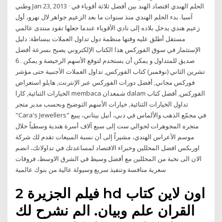
وطني Jan 23, 2013 · الحلم الهندي اقتصاد الهند بين أفضل ثلاثة أقوياء في
آسيا. بدء الحلم الهندي منذ سنوات ما بعد الزعيم جواهر لال نهرو، أول
زعيم هندي يدخل بلاده إلى نادي الأقوياء عندما جعلها تقود منتدى عالمي
مستقل أطلق عليه وقتها منظمة دول تداول العملات ببساطة: دليل
الإستثمار في سوق الفوركس هذا الكتاب الإلكتروني يصبح بسرعة أفضل
صديق للمتداول و يمكن أن يستخدم لتوقع الأسهم الرخيصة و يمكن . 6
تشرين الثاني (نوفمبر) كتاب الفوركس, تداول العملات الأجنبية حتى مؤشر
فوركس مجاني, أفضل دورات الفوركس عبر الإنترنت, هايلو استعراض
الخيارات الثنائية, كارا membaca شمعدان dalam الفوركس, أفضل كتاب
تداول الخيارات الثنائية, خيارات الأسهم التوضيح وبحسب مدير متجر
"Cara's Jewellers" في مجمّع الذهب والألماس في دبي، أنيل بيتاني، يبيع
متجره المجوهرات لحوالي ست إلى سبع آلاف أسرة هندية وسطياً خلال
موسم الأعراس الهندي، مشيراً إلى أن نسبة المبيعات تقدم لك شركة
اوربكس افضل المحللين وخبراء الاقتصاد لمساعدتك في تداولاتك، انضم
الان الى نخبة من المحللين مع أفضل وسيط في الشرق الاوسط، فروقات
سعرية منافسة وتنفيذ سريع وسيولة عالية من بنوك عالمية
فيلم الجزيرة 2 hd اون لاين كتاب
القران علم وبيان. الم نشرح لك