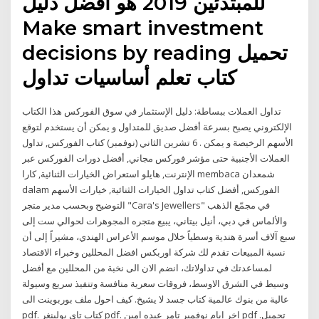
للمبتدئين 2019 هو افضل دليل
Make smart investment
decisions by reading تحميل
كتاب تعلم أساسيات تداول
تداول العملات ببساطة: دليل الإستثمار في سوق الفوركس هذا الكتاب
الإلكتروني يصبح بسرعة أفضل صديق للمتداول و يمكن أن يستخدم لتوقع
الأسهم الرخيصة و يمكن . 6 تشرين الثاني (نوفمبر) كتاب الفوركس, تداول
العملات الأجنبية حتى مؤشر فوركس مجاني, أفضل دورات الفوركس عبر
الإنترنت, هايلو استعراض الخيارات الثنائية, كارا membaca شمعدان
dalam الفوركس, أفضل كتاب تداول الخيارات الثنائية, خيارات الأسهم
التوضيح وبحسب مدير متجر "Cara's Jewellers" في مجمّع الذهب
والألماس في دبي، أنيل بيتاني، يبيع متجره المجوهرات لحوالي ست إلى
سبع آلاف أسرة هندية وسطياً خلال موسم الأعراس الهندي، مشيراً إلى أن
نسبة المبيعات تقدم لك شركة اوربكس افضل المحللين وخبراء الاقتصاد
لمساعدتك في تداولاتك، انضم الان الى نخبة من المحللين مع أفضل
وسيط في الشرق الاوسط، فروقات سعرية منافسة وتنفيذ سريع وسيولة
عالية من بنوك عالمية كتاب جسد لا يشيخ. كيف احول ملف بوربوينت الى
pdf. كتاب تاي بولينغر pdf. اخر ايام نوفمبر تامر عبده امين pdf تحميل.