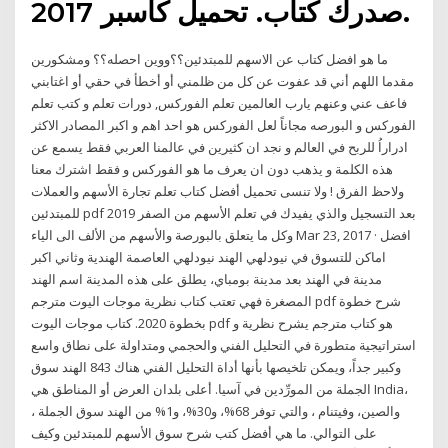
صدرك كتاب. تحميل كاسبر 2017.
ما هو افضل كتاب عن الاسهم للمبتدئين؟؟ووين احصله؟؟ ومشكورين
مقدما اللهم أني قد عفوت عن كل من ظلمني أو أخطأ في حقي أو اغتابني
فاعف عني وعنهم يارب العالمين تعلم الفوركس, دورات تعلم و كتب تعلم
الفوركس و البورصه مجاناً لعل الفوركس هو احد اهم و اكبر المصادر الاكثر
ادراراُ للربح في العالم و نجد ان كثيرين في عالمنا العربي فقط يسمع عن
هذه الكلمة و يذهب دون ان يعرف ما هو الفوركس و فقط اشترك معنا
ولاحظ الفرق ! ولا تنسى تحميل أفضل كتاب تعلم تجارة الأسهم والعملات
للمبتدئين pdf 2019 بعد التسجيل والذي يفيدك في تعلم الأسهم من الصفر
وكل ما يتعلق بالبورصة والأسهم من الألف الى الياء Mar 23, 2017 · افضل
اماكن للتسوق في نيودلهي الهند نيودلهي العاصمة الهندية وثاني اكبر
مدينة في الهند بعد مدينة بومباي، يطلق على هذه المدينة اسم الهند
المصغرة فهي تعتب كتاب نظرية موجات اليوت مترجم pdf شرح خطوة
بخطوة 2020. كتاب موجات اليوت pdf هو كتاب مترجم يشرح نظرية و
استراتيجية متطورة في التحليل الفني والحجمي ومتداولة على نطاق واسع
وكبير جداً، ويمكن تلخيصها بأنها أداة التحليل الفني هناك 843 الهند سوق
الجملة من المورِّدين في آسيا. أعلى بلدان العرض أو المناطق هي India،
والصين، وفيتنام ، والتي توفر 68%، و30%، و1% من الهند سوق الجملة ،
على التوالي. ما هي أفضل كتب شرح سوق الأسهم للمبتدئين وكيف