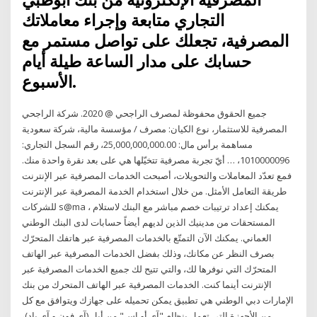
التجاري متابعة وإجراء معاملاتك
المصرفية، تجعلك على تواصل مستمر مع
حسابك على مدار الساعة طيلة أيام
الأسبوع.
جميع الحقوق محفوظة لمصرف الراجحي @ 2020. شركة الراجحي
المصرفية للاستثمار، نوع الكيان: مصرف / مؤسسة مالية، شركة سعودية
مساهمة برأس مال: 25,000,000,000.00، رقم السجل التجاري:
1010000096، … أيّ تجربة مصرفية تتخيّلها هي على بعد نقرة واحدة منك.
فمع تعدّد المعاملات والتحويلات، أصبحت الخدمات المصرفية عبر الإنترنت
طريقة التعامل الأمثل. من خلال استخدام الخدمة المصرفية عبر الإنترنت
للشركات s@ma ، يمكنك إعداد ترتيبات خصم مباشر مع البنك لاستلام
المستحقات من مدينيك الذين لديهم أيضاً حسابات لدى البنك الوطني
العماني. يمكنك الآن التمتّع بالخدمات المصرفية عبر هاتفك المتحرّك
بصرف النظر عن مكانك، وذلك بفضل الخدمات المصرفية عبر الهاتف
المتحرّك التي نوفرها لك، والتي تتيح لك جميع الخدمات المصرفية عبر
الإنترنت أينما كنت. الخدمات المصرفية عبر الهاتف المتحرك من بنك
الإمارات دبي الوطني هي تطبيق يمكن تحميله على جهازك ويتوافق مع كل
من الأجهزة التي تعمل بنظام "آي أو إس" من أبل (آي فون و آي باد)،