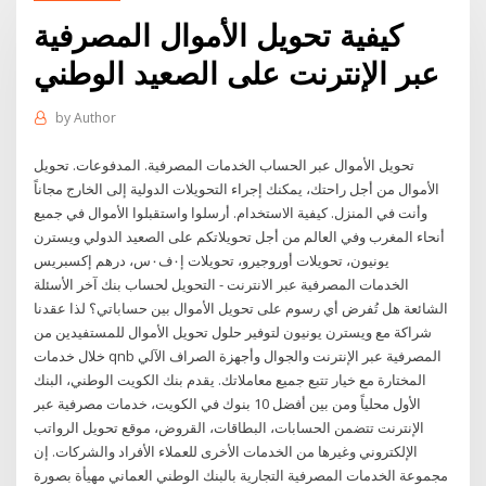
كيفية تحويل الأموال المصرفية
عبر الإنترنت على الصعيد الوطني
by
Author
تحويل الأموال عبر الحساب الخدمات المصرفية. المدفوعات. تحويل
الأموال من أجل راحتك، يمكنك إجراء التحويلات الدولية إلى الخارج مجاناً
وأنت في المنزل. كيفية الاستخدام. أرسلوا واستقبلوا الأموال في جميع
أنحاء المغرب وفي العالم من أجل تحويلاتكم على الصعيد الدولي ويسترن
يونيون، تحويلات أوروجيرو، تحويلات إ٠ف٠س، درهم إكسبريس
الخدمات المصرفية عبر الانترنت - التحويل لحساب بنك آخر الأسئلة
الشائعة هل تُفرض أي رسوم على تحويل الأموال بين حساباتي؟ لذا عقدنا
شراكة مع ويسترن يونيون لتوفير حلول تحويل الأموال للمستفيدين من
خلال خدمات qnb المصرفية عبر الإنترنت والجوال وأجهزة الصراف الآلي
المختارة مع خيار تتبع جميع معاملاتك. يقدم بنك الكويت الوطني، البنك
الأول محلياً ومن بين أفضل 10 بنوك في الكويت، خدمات مصرفية عبر
الإنترنت تتضمن الحسابات، البطاقات، القروض، موقع تحويل الرواتب
الإلكتروني وغيرها من الخدمات الأخرى للعملاء الأفراد والشركات. إن
مجموعة الخدمات المصرفية التجارية بالبنك الوطني العماني مهيأة بصورة