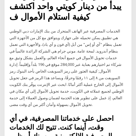
يبدأ من دينار كويتي واحد اكتشف
كيفية استلام الأموال ف
الخدمات المصرفية عبر الهاتف المتحرك من بنك الإمارات دبي الوطني
هي تطبيق يمكن تحميله على جهازك ويتوافق مع كل من الأجهزة التي
تعمل بنظام "آي أو إس" من أبل (آي فون و آي باد)، والأجهزة التي تعمل
بنظام أندرويد. لمحة عامة. موني جرام هي الشركة الرائدة عالمياً في
خدمات تحويل الأموال في جميع أنحاء العالم، والعمل بشكل وثيق مع
شركاء تم اختيارهم بعناية عبر 284,000 موقع في 196 بلداً وإقليماً. إدارة
الأموال; كيفية العثور على رمز السويفت الخاص بأحد البنوك رمز
السويفت من ٨ إلى ١١ رقمًا وحرفًا، ويساعد هذا الرمز في جعل تحويل
الأموال إلى الخارج عملية أكثر أمانًا. ابحث عبر الإنترنت يوفّر بنك الكويت
الوطني لجميع عملائه في الكويت، خدمة تحويل الأموال إلى أي مكان في
العالم، إذ عمل على تطوير هذه الخدمة لضمان وصول العملاء إلى خدمة
تحويل الأموال بسهولة وأمان أكثر من أي وقت مضى.
احصل على خدماتنا المصرفية، في أي
وقت، أينما كنت. تتيح لك الخدمات
المصرفية الإلكترونية من بنك أبوظبي