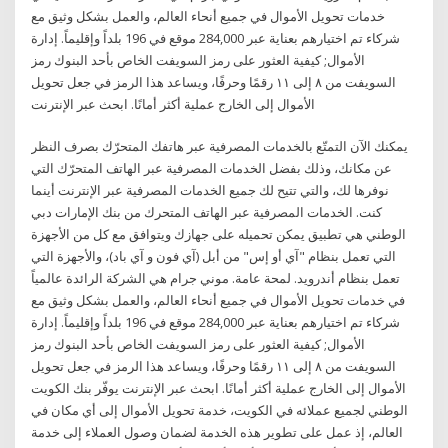
خدمات تحويل الأموال في جميع أنحاء العالم، والعمل بشكل وثيق مع
شركاء تم اختيارهم بعناية عبر 284,000 موقع في 196 بلداً وإقليماً. إدارة
الأموال; كيفية العثور على رمز السويفت الخاص بأحد البنوك رمز
السويفت من ٨ إلى ١١ رقمًا وحرفًا، ويساعد هذا الرمز في جعل تحويل
الأموال إلى الخارج عملية أكثر أمانًا. ابحث عبر الإنترنت
يمكنك الآن التمتّع بالخدمات المصرفية عبر هاتفك المتحرّك بصرف النظر
عن مكانك، وذلك بفضل الخدمات المصرفية عبر الهاتف المتحرّك التي
نوفرها لك، والتي تتيح لك جميع الخدمات المصرفية عبر الإنترنت أينما
كنت. الخدمات المصرفية عبر الهاتف المتحرك من بنك الإمارات دبي
الوطني هي تطبيق يمكن تحميله على جهازك ويتوافق مع كل من الأجهزة
التي تعمل بنظام "آي أو إس" من أبل (آي فون و آي باد)، والأجهزة التي
تعمل بنظام أندرويد. لمحة عامة. موني جرام هي الشركة الرائدة عالمياً
في خدمات تحويل الأموال في جميع أنحاء العالم، والعمل بشكل وثيق مع
شركاء تم اختيارهم بعناية عبر 284,000 موقع في 196 بلداً وإقليماً. إدارة
الأموال; كيفية العثور على رمز السويفت الخاص بأحد البنوك رمز
السويفت من ٨ إلى ١١ رقمًا وحرفًا، ويساعد هذا الرمز في جعل تحويل
الأموال إلى الخارج عملية أكثر أمانًا. ابحث عبر الإنترنت يوفّر بنك الكويت
الوطني لجميع عملائه في الكويت، خدمة تحويل الأموال إلى أي مكان في
العالم، إذ عمل على تطوير هذه الخدمة لضمان وصول العملاء إلى خدمة