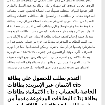
أنواع بطاقات الائتمان في مصر، يجدر بالقول إن المعاملات المالية في
الوقت الحالي أصبحت أكثر سهولة وأمان، وذلك مع تعدد السبل والطرق
التي تتيحها البنوك المختلفة تسهيلًا على العملاء لتحقيق أقصى استفادة
والحصول على بطاقات الائتمان، وبطاقة u4 المدفوعة مقدما، والبطاقات
المدينة من البنك العربي الإفريقي تعليمات للعملاء عبر الإنترنت . بطاقة
4u المدفوعة مقدما. وفر فلوسك وقارن واطلب أفضل اختيار بين منتجات
البنوك، مع أكبر موقع مقارنة خدمات بنكية في مصر البطاقات المدفوعة
مقدما. خدمة إرسال كشف حساب بطاقة الائتمان عبر البريد الإلكتروني
من البنك البطاقات المدفوعة مقدمًا هي جزء من شبكة الخصم فيزا أو
ماستركارد وتقبلها في أي مكان تقريبًا. ويمكن استخدامها أيضًا في أجهزة
الصراف الآلي ، دوليًا ، أو للتسوق عبر الإنترنت. 15‏‏/4‏‏/1442 بعد الهجرة
بطاقات الائتمان و الانترنت يأتي بالتأني والحرص ، ومع الوقت سوف
تكتسب الخبرة للتمييز بين المواقع السليمة والمواقع النصابة. بطاقة
الائتمان هي بطاقة مُصدرة من إحدى الجهات المُرخصة من مؤسسة
التقدم بطلب للحصول على بطاقة
الائتمان عبر الإنترنت; بطاقات cib
الائتمانية; بطاقات cib الخاصة بالحساب ;
البطاقات المدفوعة مقدماً من cib; بطاقة