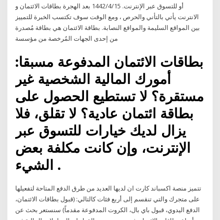
أو للتسوق عبر الإنترنت. 15‏‏/4‏‏/1442 بعد الهجرة بطاقات الائتمان و
الانترنت يأتي بالتأني والحرص ، ومع الوقت سوف تكتسب الخبرة للتمييز
بين المواقع السليمة والمواقع النصابة. بطاقة الائتمان هي بطاقة مُصدرة
من إحدى الجهات المُرخصة من مؤسسة
بطاقات الائتمان المدفوعة مسبقا:
أمورك المالية الشخصية غير
مستقرة؟ لا تستطيع الحصول على
بطاقة ائتمان عادية؟ لا تقلق، فلا
يزال لديك خيارات للتسوق عبر
الإنترنت، وإن كانت مكلفة بعض
الشيء .
تتميز منصة اكسباند كارت ان لديها العديد من طرق الدفع المتاحة لتفعيلها
على متجرك والتي تنقسم إلى أربع فئات كالتالي: (قبول بطاقات الائتمان،
الدفع اليدوي، قبول باي بال، الكروت المدفوعة مقدماً) سنستعر بحث عن