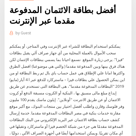
أفضل بطاقة الائتمان المدفوعة
مقدما عبر الإنترنت
by
Guest
يمكنكم استخدام البطاقة للشراء عبر الإنترنت وفي المتاجر، أو يمكنكم
سحب الأموال بالعملة المحلية من أي جهاز صراف آلي يقبل بطاقات
“فيزا”. يرجى زيارة الموقع نسمع احيانا بما يسمي ببطاقات الإئتمان لكن
هناك فرق بينها وبين المدفوعة مقدما ( والتي هي موضوعنا) افضل الطرق
واكثرها امانا علي الإطلاق هي عمل حساب باي بال ثم ربط البطاقة او من
اين يمكن الحصول علي بطاقات فيزا – ماستركارد للدفع عبر ا 4 أيار (مايو)
2019 "البطاقات المدفوعة مقدما"، هى البطاقة التى تستخدم عن طريق
إيداع مبلغ مالى مسبق بها ، البنكية أو الكروت مسبقة الدفع أو كروت
الائتمان أو عن طريق الانترنت "أونلاين". إيلون ماسك يقدم 100 مليون
وفر فلوسك وقارن واطلب أفضل اختيار بين منتجات البنوك، مع أكبر موقع
مقارنة خدمات بنكية في مصر البطاقات المدفوعة مقدما. خدمة إرسال
كشف حساب بطاقة الائتمان عبر البريد الإلكتروني من البنك البطاقات
المدفوعة مقدمًا هي جزء من شبكة الخصم فيزا أو ماستركارد وتقبلها في
أي مكان تقريبًا. ويمكن استخدامها أيضًا في أجهزة الصراف الآلي ، دوليًا ،