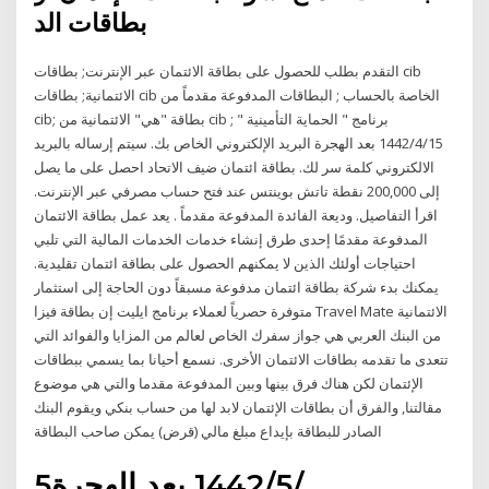
بطاقات الد
التقدم بطلب للحصول على بطاقة الائتمان عبر الإنترنت; بطاقات cib
الائتمانية; بطاقات cib الخاصة بالحساب ; البطاقات المدفوعة مقدماً من
cib; بطاقة "هي" الائتمانية من cib ; برنامج " الحماية التأمينية "
15‏‏/4‏‏/1442 بعد الهجرة البريد الإلكتروني الخاص بك. سيتم إرساله بالبريد
الالكتروني كلمة سر لك. بطاقة ائتمان ضيف الاتحاد احصل على ما يصل
إلى 200,000 نقطة تاتش بوينتس عند فتح حساب مصرفي عبر الإنترنت.
اقرأ التفاصيل. وديعة الفائدة المدفوعة مقدماً . يعد عمل بطاقة الائتمان
المدفوعة مقدمًا إحدى طرق إنشاء خدمات الخدمات المالية التي تلبي
احتياجات أولئك الذين لا يمكنهم الحصول على بطاقة ائتمان تقليدية.
يمكنك بدء شركة بطاقة ائتمان مدفوعة مسبقاً دون الحاجة إلى استثمار
متوفرة حصرياً لعملاء برنامج ايليت إن بطاقة فيزا Travel Mate الائتمانية
من البنك العربي هي جواز سفرك الخاص لعالم من المزايا والفوائد التي
تتعدى ما تقدمه بطاقات الائتمان الأخرى. نسمع أحيانا بما يسمي ببطاقات
الإئتمان لكن هناك فرق بينها وبين المدفوعة مقدما والتي هي موضوع
مقالتنا, والفرق أن بطاقات الإئتمان لابد لها من حساب بنكي ويقوم البنك
الصادر للبطاقة بإيداع مبلغ مالي (قرض) يمكن صاحب البطاقة
5‏‏/5‏‏/1442 بعد الهجرة