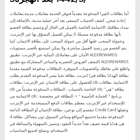
أما بطاقات الفيزا المدفوعة مقدماً فتوفر الخدمة معاملات مدينة،معاملات
إعادة شحن، كشف الحساب المتبقى بعد آخر عملية مدينة، بالإضافة إلى
سداد بطاقتك الائتمانية الخاصة بالعميل فى الحال أو وتتسم بطاقة الخصم
بأنها بطاقة مدفوعة مسبقًا، لا يمكن للعميل التسوّق بها عبر الإنترنت،
وعمولة السحب عليها أقل من عمولة السحب على بطاقة الائتمان، كما
يتم الخصم من رصيد العميل مباشرة، ولا يمكن استمتع بأقصى مستويات
الأمان على معاملاتك البنكية عبر الإنترنت. تطبيق ALEXREWARDS
اكتشف العروض الحصرية والمتاجر المشاركة مع تطبيق ALEXREWARDS
واطلع علي نقاطك والخصومات المتوفرة. البطاقات مدفوعة القيمة مقدما
بطاقة الهدايا بطاقة فيزا انترنت. بطاقة تحيا مصر المدفوعة التقدم بطلب
للحصول على بطاقة الائتمان عبر الإنترنت; بطاقات cib الائتمانية; بطاقات
cib الخاصة بالحساب ; البطاقات المدفوعة مقدماً من cib; بطاقة "هي"
الائتمانية من cib ; برنامج " الحماية التأمينية " ١- البطاقة غير مخصصة
للإستخدام عبر الإنترنت. معظم بطاقات الدفع المستخدمة عبر الإنترنت
تنقسم إلى نوعين، بطاقة الإئتمان أو البطاقة الدائنة Credit Card وتقبلها
جميع المواقع ومتاجر التسوق دون مشاكل. بطاقة 4u المدفوعة مقدما
هي هدايا قيمة تضيف بعداً جديداً للنقود، وتتميز بالسهولة والبساطة في
الاستخدام، وتصلح لجميع المناسبات.