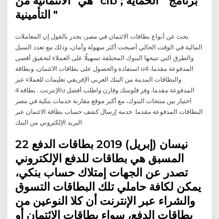
"هي" الائتمانية من cib ; برنامج " الحماية
التأمينية "
بحث عن أنواع بطاقات الائتمان في مصر، يجدر بالقول إن المعاملات
المالية في الوقت الحالي أصبحت أكثر سهولة وأمان، وذلك مع تعدد السبل
والطرق التي تتيحها البنوك المختلفة تسهيلًا على العملاء لتحقيق أقصى
استفادة والحصول على بطاقات الائتمان، وبطاقة u4 المدفوعة مقدما،
والبطاقات المدينة من البنك العربي الإفريقي تعليمات للعملاء عبر
الإنترنت . بطاقة 4u المدفوعة مقدما. وفر فلوسك وقارن واطلب أفضل
اختيار بين منتجات البنوك، مع أكبر موقع مقارنة خدمات بنكية في مصر
البطاقات المدفوعة مقدما. خدمة إرسال كشف حساب بطاقة الائتمان عبر
البريد الإلكتروني من البنك
22 نيسان (إبريل) 2019 بطاقات الدفع
المسبق هي بطاقات للدفع الإلكتروني
تصدر عن الجهات إمتلاك حساب بنكي،
يمكن لكافة حاملي تلك البطاقات التسوق
والشراء عبر الإنترنت أن كلا النوعين من
بطاقات الدفع، سواء بطاقات الإئتمان أو