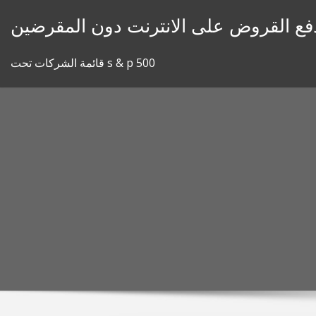
Skip
دفع القروض على الانترنت دون المقرضين
to
content
قائمة الشركات تحت s & p 500