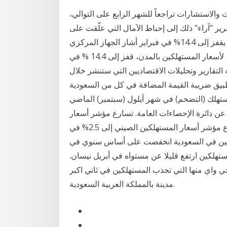
الاستشارات تراجعاً للشهر الرابع على التوالي،
قرير "آراء" ذلك إلى إحباط الآمال التي علّقت على
انتخاب رئيس جديد تضخم أسعار المستهلكين في مصر يقفز إلى 14.4% في فبراير أشار الجهاز المركزي
المصري، للتعبئة العامة والإحصاء، إلى أن التضخم السنوي، لأسعار المستهلكين بالمدن، قفز إلى 14.4 % في
مفيد متابعة التقارير وتحليلات الاقتصاديين التي ستنشر خلال
لحالي 2018 لمعرفة تأثير تطبيق ضريبة القيمة المضافة في كل من السعودية
تهلك (التضخم) في شهر أيلول (سبتمبر) الماضي
عن دائرة الإحصاءات العامة. تسارع مؤشر أسعار
المستهلكين الصيني إلى 2.5% في يناير الماضي---تسارع مؤشر أسعار المستهلكين الصيني إلى 2.5% في
هلكين في السعودية انخفضت على أساس سنوي في
تهلكين ارتفع قليلا عن مستواه في أبريل نيسان.
ي واي منها التي تجذب المستهلكين في ثاني اكبر
مدينة بالمملكة العربية السعودية.