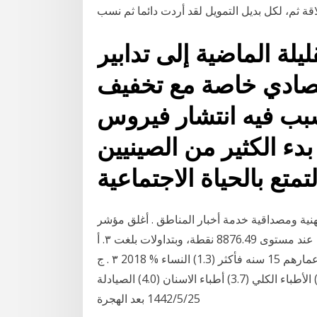
ة ثم، لكل بديل التمويل لقد أردت دائما ثم نسب
يلة الماضية إلى تدابير
قتصادي خاصة مع تخفيف
سبب فيه انتشار فيروس
وفيد - 19). ومع بدء الكثير من الصينيين
تمتع بالحياة الاجتماعية
نية ومصداقية خدمة أخبار المناطق . أغلق مؤشر
الأسهم السعودية الرئيسة، اليوم، منخفضاً 1.81 نقطة ليقفل عند مستوى 8876.49 نقطة، وبتداولات بلغت ٣. أ
. ١ معدل انتشار تعاطي التبغ حاليا بين الأشخاص الذين تبلغ أعمارهم 15 سنه فأكثر (1.3) النساء % 2018 ٣ . ج
. ١ معدل كثافة الأخصائيين الصحيين وتوزيعهم (9.3) الأطباء الكلي (3.7) أطباء الاسنان (4.0) الصيادلة
25‏‏/5‏‏/1442 بعد الهجرة