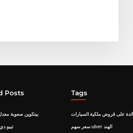
d Posts
Tags
فائدة على قروض ملكية السيارات
بيتكوين صعوبة معدل 
سعر سهم uber الهند
تيبو دي