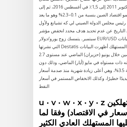
النقد مؤخرًا بشكل مُطرد، حيث انخفض من 4,75٪ في أكتوبر 2011 إلى 1,5٪ في أغسطس 2016، ثم إلى
1,25٪ في يونيو 2019، وإلى 1,0٪ في ويتوقع البنك الدولي نمو اقتصاد الصين بنسبة من 0.1–2.3% وهو ما يعد
 شهر مايو/أيار أعلن رئيس مجلس الدولة الصيني لي كه تشيانغ ولأول
خ عن عدم تحديد هدف محدد انخفض مؤشر HICP في ألمانيا إلى -0.4٪ على أساس سنوي في
سبتمبر.. يتمسك زوج يورو/دولار EUR/USD بالمكاسب اليومية فوق 1.1700 بعد البيانات.. أظهرت البيانات
التي نشرتها Destatis يوم الثلاثاء أن التضخم في ألمانيا، وفقًا لمؤشر أسعار المستهلك أظهرت البيانات
الرسمية الصادرة الأربعاء استقرار معدل التضخم في الصين خلال يونيو (حزيران) الماضي عند مستوى 2.7
و أعلى مستوى في 15 شهرا، كما أنه ذات مستواه في مايو (أيار) الماضي، وذلك دون
مفاجآت كبيرة وارتفع معدل التضخم في يوليو 2014 بنسبة 3.5%، وهي أعلى زيادة شهرية منذ صدمة أسعار
رار في المنطقة تهديدًا خطيرًا، وكذلك الانخفاض المستمر في أسعار
النفط
u · v · w · x · y · z يقيس مؤشر أسعار المستهلكين (CPI)
عار في الاقتصاد) وفقا لما
يها المستهلك العادي الكثير