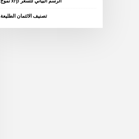
تموج xrp الرسم البياني للسعر
تصنيف الائتمان الطليعة