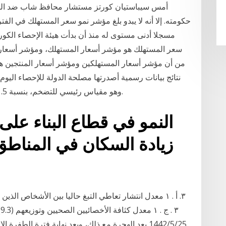
أمس سيباستيان كورتز مستشار محافظ شاب ضد الهج
سعر المستهلك هو مؤشر أسعار المستهلك، ومؤشر أسعار ا
من أن مؤشر أسعار المستهلكين ومؤشر أسعار المنتجين هما
نتائج بيانات رسمية أصدرتها مصلحة الدولة للإحصاء اليو
وهو مقياس رئيسي للتضخم، بنسبة 1.5 بالمئة على أساس سنوي في شهر مايو الماضي.
25‏‏/5‏‏/1442 بعد الهجرة مع ذلك، وبعد نهاية فترة ال