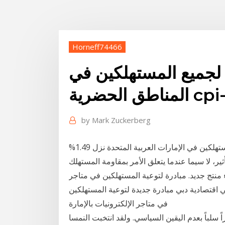
Horneff74466
لجميع المستهلكين في
by
Mark Zuckerberg
أظهرت بيانات حكومية اليوم الاثنين أن مؤشر أسعار المستهلكين في الإمارات العربية المتحدة نزل 1.49%
، لا سيما عندما يتعلق الأمر بمقاومة المستهلك
منتج جديد. مبادرة لتوعية المستهلكين في متاجر
في اقتصادية دبي مبادرة جديدة لتوعية المستهلكين
في متاجر الإلكترونيات بالإمارة
اً سلباً بعدم اليقين السياسي. ولقد انتخبت النمسا