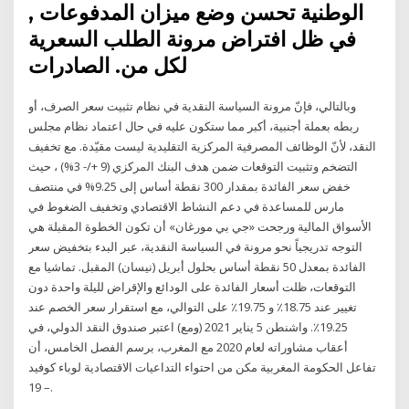
الوطنية تحسن وضع ميزان المدفوعات ,
في ظل افتراض مرونة الطلب السعرية
لكل من. الصادرات
وبالتالي، فإنّ مرونة السياسة النقدية في نظام تثبيت سعر الصرف، أو
ربطه بعملة أجنبية، أكبر مما ستكون عليه في حال اعتماد نظام مجلس
النقد، لأنّ الوظائف المصرفية المركزية التقليدية ليست مقيّدة. مع تخفيف
التضخم وتثبيت التوقعات ضمن هدف البنك المركزي (9 +/- 3%) ، حيث
خفض سعر الفائدة بمقدار 300 نقطة أساس إلى 9.25% في منتصف
مارس للمساعدة في دعم النشاط الاقتصادي وتخفيف الضغوط في
الأسواق المالية ورجحت «جي بي مورغان» أن تكون الخطوة المقبلة هي
التوجه تدريجياً نحو مرونة في السياسة النقدية، عبر البدء بتخفيض سعر
الفائدة بمعدل 50 نقطة أساس بحلول أبريل (نيسان) المقبل. تماشيا مع
التوقعات، ظلت أسعار الفائدة على الودائع والإقراض لليلة واحدة دون
تغيير عند 18.75٪ و 19.75٪ على التوالي، مع استقرار سعر الخصم عند
19.25٪. واشنطن 5 يناير 2021 (ومع) اعتبر صندوق النقد الدولي، في
أعقاب مشاوراته لعام 2020 مع المغرب، برسم الفصل الخامس، أن
تفاعل الحكومة المغربية مكن من احتواء التداعيات الاقتصادية لوباء كوفيد
– 19.