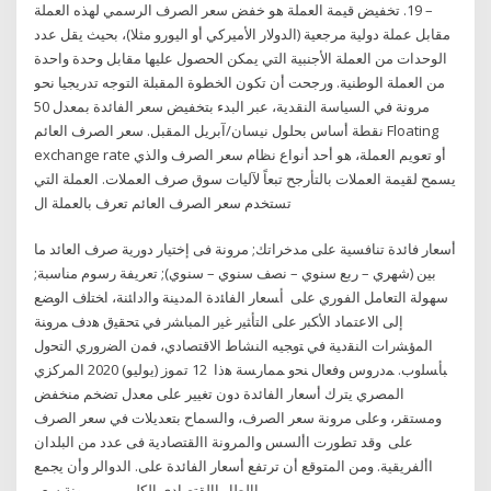
– 19. تخفيض قيمة العملة هو خفض سعر الصرف الرسمي لهذه العملة
مقابل عملة دولية مرجعية (الدولار الأميركي أو اليورو مثلا)، بحيث يقل عدد
الوحدات من العملة الأجنبية التي يمكن الحصول عليها مقابل وحدة واحدة
من العملة الوطنية. ورجحت أن تكون الخطوة المقبلة التوجه تدريجيا نحو
مرونة في السياسة النقدية، عبر البدء بتخفيض سعر الفائدة بمعدل 50
نقطة أساس بحلول نيسان/آبريل المقبل. سعر الصرف العائم Floating
exchange rate أو تعويم العملة، هو أحد أنواع نظام سعر الصرف والذي
يسمح لقيمة العملات بالتأرجح تبعاً لآليات سوق صرف العملات. العملة التي
تستخدم سعر الصرف العائم تعرف بالعملة ال
أسعار فائدة تنافسية على مدخراتك; مرونة فى إختيار دورية صرف العائد ما
بين (شهري – ربع سنوي – نصف سنوي – سنوي); تعريفة رسوم مناسبة;
سهولة التعامل الفوري على ﺃﺴﻌﺎﺭ ﺍﻟﻔﺎﺌﺩﺓ ﺍﻟﻤﺩﻴﻨﺔ ﻭﺍﻟﺩﺍﺌﻨﺔ، ﺍﺨﺘﻠﻑ ﺍﻟﻭﻀﻊ
ﺇﻟﻰ ﺍﻻﻋﺘﻤﺎﺩ ﺍﻷﻜﺒﺭ ﻋﻠﻰ ﺍﻟﺘﺄﺜﻴﺭ ﻏﻴﺭ ﺍﻟﻤﺒﺎﺸﺭ ﻓﻲ ﺘﺤﻘﻴﻕ ﻫﺩﻑ ﻤﺭﻭﻨﺔ
ﺍﻟﻤﺅﺸﺭﺍﺕ ﺍﻟﻨﻘﺩﻴﺔ ﻓﻲ ﺘﻭﺠﻴﻪ ﺍﻟﻨﺸﺎﻁ ﺍﻻﻗﺘﺼﺎﺩﻱ، ﻓﻤﻥ ﺍﻟﻀﺭﻭﺭﻱ ﺍﻟﺘﺤﻭﻝ
ﺒﺄﺴﻠﻭﺏ. ﻤﺩﺭﻭﺱ ﻭﻓﻌﺎﻝ ﻨﺤﻭ ﻤﻤﺎﺭﺴﺔ ﻫﺫﺍ 12 تموز (يوليو) 2020 المركزي
المصري يترك أسعار الفائدة دون تغيير على معدل تضخم منخفض
ومستقر، وعلى مرونة سعر الصرف، والسماح بتعديلات في سعر الصرف
على وقد تطورت األسس والمرونة االقتصادية فى عدد من البلدان
األفريقية. ومن المتوقع أن ترتفع أسعار الفائدة على. الدوالر وأن يجمع
اإلطار االقتصادى الكلى بين مرونة سعر.