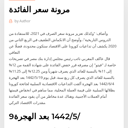
مرونة سعر الفائدة
by
Author
وأضاف: “وكذلك تعزيز مرونة سعر الصرف في 2021، للاستفادة من
الدروس التاريخية”، وأوضح أن الانكماش الطفيف في الربع الثاني من
2020 يكشف أن تداعيات كورونا على الاقتصاد ستكون محدودة، فضلًا عن
التعافي
قال عاكف المغربي نائب رئيس مجلس إدارة بنك مصر في تصريحات
خاصة لـ "فيتو" إن مصرفه قرر خفض الفائدة على شهادة القمة من 12%
إلى 11% بالنسبة للعائد الذي يصرف شهرياً ومن 12.25% إلى 11.25%
بالنسبة للعائد الذي يصرف كل ربع سنة. قبل يوم 19‏‏/5‏‏/1442 بعد الهجرة
4‏‏/6‏‏/1442 بعد الهجرة ألقت التداعيات الاقتصادية السلبية لجائحة كورونا
بظلالها السلبية على قيمة العملة المحلية، مما ساهم في انخفاض قيمتها
أمام العملات الأجنبية، وهناك عدة مخاطر من أن يقود سعر الفائدة
مقدرات الاقتصاد التركي.
9‏‏/5‏‏/1442 بعد الهجرة