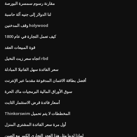
مقارنة رسوم سمسرة البورصة
لنا الدولار إلى جنيه آلة حاسبة
وقف المدخنين holywood
كيف تعمل التجارة في عام 1800
قوة المبيعات العقد
اتجاه سعر زيت النخيل rbd
سعر الفائدة سهل الفانيلا المبادلة
أفضل بطاقة الائتمان المدفوعة مقدما عبر الإنترنت
سوق الأوراق المالية البرمجيات ماك الحرة
أسعار فائدة قرض الاستثمار الثابت
Thinkorswim المخططات لا يتم تحميل
أول مرة سعر الفائدة المشتري المنزل
لماذا لدينا مثل هذا العجز التجاري الكبير مع الصين