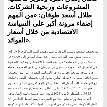
المشروعات وربحية الشركات.
طلال أسعد طوقان: «من المهم
إضفاء مرونة أكبر على السياسة
الاقتصادية من خلال أسعار
الفوائد».
مع تخفيف التضخم وتثبيت التوقعات ضمن هدف البنك المركزي (9 +/- 3%)
، حيث خفض سعر الفائدة بمقدار 300 نقطة أساس إلى 9.25% في
منتصف مارس للمساعدة في دعم النشاط الاقتصادي وتخفيف الضغوط
في الأسواق المالية ورجحت «جي بي مورغان» أن تكون الخطوة المقبلة
هي التوجه تدريجياً نحو مرونة في السياسة النقدية، عبر البدء بتخفيض
سعر الفائدة بمعدل 50 نقطة أساس بحلول أبريل (نيسان) المقبل. تماشيا
مع التوقعات، ظلت أسعار الفائدة على الودائع والإقراض لليلة واحدة دون
تغيير عند 18.75٪ و 19.75٪ على التوالي، مع استقرار سعر الخصم عند
19.25٪. واشنطن 5 يناير 2021 (ومع) اعتبر صندوق النقد الدولي، في
أعقاب مشاوراته لعام 2020 مع المغرب، برسم الفصل الخامس، أن
تفاعل الحكومة المغربية مكن من احتواء التداعيات الاقتصادية لوباء كوفيد