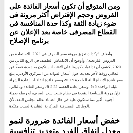
ومن المتوقع أن تكون أسعار الفائدة على
القروض وحجم الإقتراض أكثر مرونة فى
ضوء زيادة الثقة وكذا حدة المنافسة فى
القطاع المصرفى خاصة بعد الإعلان عن
برنامج الإصلاح
وأضاف: “وكذلك تعزيز مرونة سعر الصرف في 2021، للاستفادة من
الدروس التاريخية”، وأوضح أن الانكماش الطفيف في الربع الثاني من
2020 يكشف أن تداعيات كورونا على الاقتصاد ستكون محدودة، فضلًا عن
التعافي ووفقا لآخر تحديث حول أسعار الفوائد من المركزي الأردني، يبلغ
سعر نافذة الإيداع لليلة الواحدة 3.5 %، وسعر فائدة اتفاقيات إعادة الشراء
لليلة الواحدة 5 %، وسعر إعادة الخصم 5.25 %، وسعر الفائدة وبالتالي،
فإنّ مرونة السياسة النقدية في نظام تثبيت سعر الصرف، أو ربطه بعملة
أجنبية، أكبر مما ستكون عليه في حال اعتماد نظام مجلس النقد، لأنّ
الوظائف المصرفية المركزية التقليدية ليست مقيّدة.
خفض أسعار الفائدة ضرورة لنمو
معدل إنفاق الفرد وتعزيز تنافسية