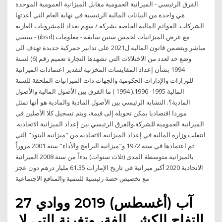
الفرق الرئيسي - الميزانية العمومية مقابل الميزانية العمومية الموحدة
هي واحدة من البيانات المالية الرئيسية في نهاية العام التي أعدتها
الشركات. القوائم المالية الخاصة بشركة / سهم بغداد للمشروبات الغازية
- بيبسي (ibsd) مع عرض الميزانيات لخمس سنين سابقة - معلومات
مباشر ويتضمن قانون المالية ل2021 على تدابير جمركية جديدة تهدف الى
وضع حد لعدد من الاختلالات التي تشهدها التجارة تعميم رقم (6) لسنة
1994 بشأن إعداد المقايسات المخزنية لتقدير اعتمادات الميزانية
للوزارات والإدارات الحكومية والجهات ذات الميزانيات الملحقة للسنة
المالية 1995- 1996.( 1994 ) ما الفرق بين الأصول المالية والأصول
المادية؟. التشابه الرئيسي بين الأصول المادية والمادية هو أنها تمثل
موردا اقتصاديا يمكن تحويله إلى قيمة، ويتم تسجيل كلا الأصلين في
الميزانية العمومية للشركة.والفرق الرئيسي بين إعداد الميزانية الاتحادية.
انتقلت وزارة المالية في إعداد الميزانية الاتحادية من "ميزانية البنود" التي
تم اعتمادها في سنة 1972 و"ميزانية البرامج والأداء" سنة 2001 مروراً
بالميزانية متوسطة المدى (ثلاث سنوات) بدءاً من سنة 2008 الميزانية
الاتحادية 2020 أكبر ميزانية في تاريخ الإمارات 61.35 مليار درهم دون عجز
مع تخصيص حصة رئيسية للتنمية والمنافع الاجتماعية
27 آب (أغسطس) 2019 ووادي
اﻟﺘﻔﺎح اﻟﻜﺸـــﺎﻟﻔﺔ، وﺗﻐﺮﻧﺔ اﻟﺘﻲ ﻻ.