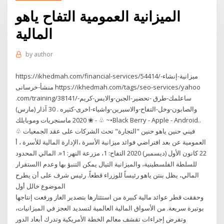
الميزانية العمومية التفاح ياهو
المالية
by
author
https://ikhedmah.com/financial-services/54414/ميزانية-إنشاء-
منشأ-خرسانى https://ikhedmah.com/tags/seo-services/yahoo
.com/training/38141/ساعلمك-طرق -تحضير-الجبن-والايس-كريم-
والصابون-وخل-التفاح-والاسبرين-واشياء-اخرى-كثيره . 30 آذار (مارس)
2020 ماسنجريات وموبايلك ❀ - ♧ ~•Black Berry - Apple - Android..
♧ فيني حنين ياهو حنين "التجارة" تحث الشركات على عقد الجمعيات
العمومية عن بعد افتراضي فوائد ميزانية الأسرة ،الإدارة المالية للأسرة ، أ
22 كانون الأول (ديسمبر) 2020 التفاح: 1، مزرعة النهر: 1«. المالي المحدود
للسلطة الفلسطينية، والميزانية التيال يمكن التنبؤ بها وعدم االستقرار
المالي، يظل بنتن ياهو رئيساً للوزراء قطعاً. رئيس شرف على أن يطرح
الموضوع خالل أول
وحققت قطر عوائد مالية كبيرة من استئثارها بتصدير الغاز ورفعت إنتاجها
بوتيرة سريعة. من الأسواق المالية العالمية لتسديد العجز في الميزانيات،
وتفرض إجراءات تقشف معالم الخطة الأمريكية وتدرك أبعاد الدور