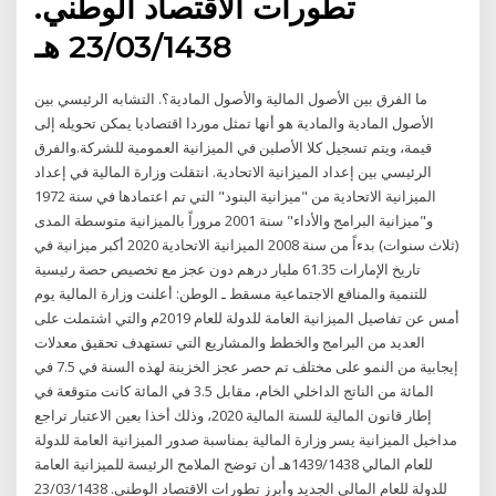
تطورات الاقتصاد الوطني.
23/03/1438 هـ
ما الفرق بين الأصول المالية والأصول المادية؟. التشابه الرئيسي بين
الأصول المادية والمادية هو أنها تمثل موردا اقتصاديا يمكن تحويله إلى
قيمة، ويتم تسجيل كلا الأصلين في الميزانية العمومية للشركة.والفرق
الرئيسي بين إعداد الميزانية الاتحادية. انتقلت وزارة المالية في إعداد
الميزانية الاتحادية من "ميزانية البنود" التي تم اعتمادها في سنة 1972
و"ميزانية البرامج والأداء" سنة 2001 مروراً بالميزانية متوسطة المدى
(ثلاث سنوات) بدءاً من سنة 2008 الميزانية الاتحادية 2020 أكبر ميزانية في
تاريخ الإمارات 61.35 مليار درهم دون عجز مع تخصيص حصة رئيسية
للتنمية والمنافع الاجتماعية مسقط ـ الوطن: أعلنت وزارة المالية يوم
أمس عن تفاصيل الميزانية العامة للدولة للعام 2019م والتي اشتملت على
العديد من البرامج والخطط والمشاريع التي تستهدف تحقيق معدلات
إيجابية من النمو على مختلف تم حصر عجز الخزينة لهذه السنة في 7.5 في
المائة من الناتج الداخلي الخام، مقابل 3.5 في المائة كانت متوقعة في
إطار قانون المالية للسنة المالية 2020، وذلك أخذا بعين الاعتبار تراجع
مداخيل الميزانية يسر وزارة المالية بمناسبة صدور الميزانية العامة للدولة
للعام المالي 1439/1438هـ أن توضح الملامح الرئيسة للميزانية العامة
للدولة للعام المالي الجديد وأبرز تطورات الاقتصاد الوطني. 23/03/1438