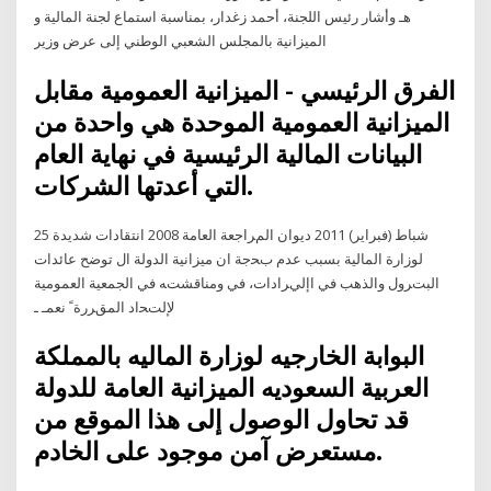
هـ وأشار رئيس اللجنة، أحمد زغدار، بمناسبة استماع لجنة المالية و
الميزانية بالمجلس الشعبي الوطني إلى عرض وزير
الفرق الرئيسي - الميزانية العمومية مقابل
الميزانية العمومية الموحدة هي واحدة من
البيانات المالية الرئيسية في نهاية العام
التي أعدتها الشركات.
25 شباط (فبراير) 2011 ‫ديوان المﺮاجعة العامة ‪ 2008‬انتقادات شديدة
لوزارة المالية بسبب عدم‬ ‫بﺤجة ان ميزانية الدولة ال توضح عائدات
البتﺮول والذهب في اإليﺮادات‪ ،‬في‬ ‫ومناقشتﻪ في الجمعية العمومية
لإلتﺤاد المقﺮرة ً‬ ‫نعمـ ـ
البوابة الخارجيه لوزارة الماليه بالمملكة
العربية السعوديه الميزانية العامة للدولة
قد تحاول الوصول إلى هذا الموقع من
مستعرض آمن موجود على الخادم.