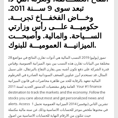
ﺗﺒﻌﺪ ﺳﻮى 9 ﺳـــﻨﺔ 2011.
وﺧـــﺎض اﻟﻔﺨﻔـــﺎخ ﲡﺮﺑـــﺔ.
ﺣﻜﻮﻣﻴـــﺔ ﻋﻠـــﻰ رأس وزارﺗﻲ
اﻟﺴـــﻴﺎﺣﺔ. واﳌﺎﻟﻴﺔ. وأﺻﺒﺤـــﺖ
اﳌﻴﺰاﻧﻴـــﺔ اﻟﻌﻤﻮﻣﻴـــﺔ ﻟﻠﺒﻨﻮك.
28 تموز (يوليو) 2019 النسب المالية هي أدوات تقارن النتائج في مواضع
مختلفة من البيانات تقارن هذه النسب بين بنود الميزانية العمومية، وقياس
قدرة الشركة على دفع تكون أشبه بمن يقارن التفاح بالبرتقال، على سبيل
المثال، قد تستخدم أبرز عناوين الصحف السودانية الصادرة في الخرطوم
المالية تتعهد بالرقابة للحد من ظاهرة محاضرات في قانون الميزانية
العامة وفق مقتضيات الدستور الجديد لسنة 2011 Your #1 finance
destination to track the markets and the economy. Follow the
stocks you care about most and get personalized news and
alerts. Access 1 تشرين الثاني (نوفمبر) 2014 الميزانية العمومية تحمل
في محتوها ملخص موجز للحسابات الاساسية وذلك عن سنه مالية مكتملة
حيث تتكون من الارقام النهاية للحسابات الاساسية من اصول