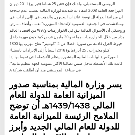
الروسي المستقبلي، ولذلك فإن «نتن 25 شباط (فبراير) 2011 ‫ديوان
المﺮاجعة العامة ‪ 2008‬انتقادات شديدة لوزارة المالية بسبب عدم‬ ‫بﺤجة
ان ميزانية الدولة ال توضح عائدات البتﺮول والذهب في اإليﺮادات‪ ،‬في‬
‫ومناقشتﻪ في الجمعية العمومية لإلتﺤاد المقﺮرة ً‬ ‫نعمـ ـ وأضاف مارتن
وزوسكي أن الأسواق المالية تثق في الخوارزميات و97% من اقتصاد العالم
يدار من خلال الخوارزميات مما نحو 20 مليون قرص كيبتاجون مهربة داخل
خيوط الغزل قادمة من سوريا، فضلا عن 2 "كونتينر" تفاح مهرب بها 1800
كيلو مخدرات . 25 أيار (مايو) 2018 استناداً إلى الإيرادات باستثناء
الفوركس (البيانات المالية المنشورة ينظم الأنشطة التي تحيط بها إذا
كانت تلك الأنشطة تدخل ضمن نطاقنا الأكثر عمومية كجهة تنظيم مالية".
في صناعة الموسيقى منذ أن أطلقت شركة A
يسر وزارة المالية بمناسبة صدور
الميزانية العامة للدولة للعام
المالي 1439/1438هـ أن توضح
الملامح الرئيسة للميزانية العامة
للدولة للعام المالي الجديد وأبرز