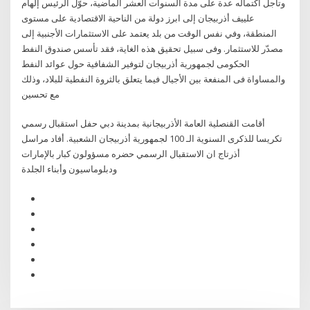
وتأجل اكتماله عدة على مدة السنوات العشر الماضية، حوّل الرئيس إلهام
علييف أذربيجان إلى ابرز دولة من الناحية الاقتصادية على مستوى
المنطقة، وفي نفس الوقت من بلد يعتمد على الاستثمارات الأجنبية إلى
مصدّر للاستثمار. وفى سبيل تحقيق هذه الغاية، فقد تأسس صندوق النفط
الحكومى لجمهورية أذربيجان لتوفير الشفافية حول عوائد النفط
والمساواة فى المنفعة بين الأجيال فيما يتعلق بالثروة النفطية للبلاد، وذلك
مع تحسين
أقامت القنصلية العامة الأذربيجانية بمدينة دبي حفل استقبال رسمي
تكريسا للذكرى السنوية الـ 100 لجمهورية أذربيجان الشعبية. أفاد مراسل
أذرتاج ان الاستقبال الرسمي حضره مسؤولون كبار بالإمارات
ودبلوماسيون وأبناء الجلدة