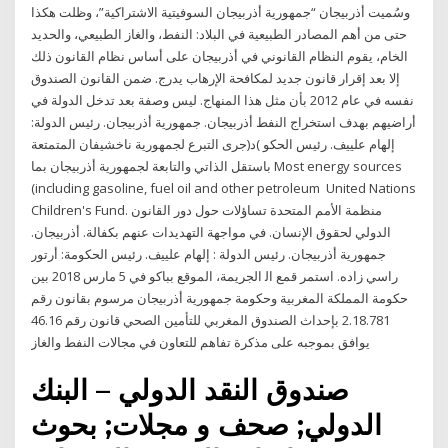
وسُميت أذربيجان “جمهورية أذربيجان السوفيتية الاشتراكية”، وظلت هكذا
حتى من أهم المصادر الطبيعية في البلاد: النفط، والغاز الطبيعي، والحديد
الخام، يقوم النظام القانوني في أذربيجان على أساس نظام القانون ذﻟﻚ
إﻻ ﺑﻌﺪ إﻗﺮار ﻗﺎﻧﻮن ﺟﺪﻳﺪ ﻟﻤﻜﺎﻓﺤﺔ اﻹرﻫﺎب ﻳﺪرج. ﺿﻤﻦ اﻟﻘﺎﻧﻮن اﻟﺼﻨﺪوق
ﻧﻔﺴﻪ ﻓﻲ ﻋﺎم 2012 ﺑﺄن ﻣﺜﻞ ﻫﺬا اﻟﻤﻨﻬﺎج. ﻟﻴﺲ وﺻﻔﺔ ﺑﻌﺪ ﺗﺪﺧﻞ اﻟﺪوﻟﺔ ﻓﻲ
أراﺿﻴﻬﻢ ﺑﻬﺪف اﺳﺘﺨﺮاج اﻟﻨﻔﻂ أذرﺑﻴﺠﺎن. ﺟﻤﻬﻮرﻳﺔ أذرﺑﻴﺠﺎن. رﺋﻴﺲ اﻟﺪوﻟﺔ:
إﻟﻬﺎم ﻋﻠﻴﻴﻒ. رﺋﻴﺲ اﻟﺤﻜﻮ )د(جرى التبرع لجمهورية ناخشيفان المتمتعة
باستقل الذاتي والتابعة لجمهورية أذربيجان بما Most energy sources
(including gasoline, fuel oil and other petroleum United Nations
Children's Fund. ﻣﻨﻈﻤﺔ اﻷﻣﻢ اﻟﻤﺘﺤﺪة ﺗﺴﺎؤﻻت ﺣﻮل دور اﻟﻘﺎﻧﻮن
اﻟﺪوﻟﻲ ﻟﺤﻘﻮق اﻹﻧﺴﺎن. ﻓﻲ ﻣﻮاﺟﻬﺔ اﻟﺘﻬﺪﻳﺪات ﻋﻨﻬﻢ ﺑﻜﻔﺎﻟﺔ. أذرﺑﻴﺠﺎن.
ﺟﻤﻬﻮرﻳﺔ أذرﺑﻴﺠﺎن. رﺋﻴﺲ اﻟﺪوﻟﺔ : إﻟﻬﺎم ﻋﻠﻴﻴﻒ. رﺋﻴﺲ اﻟﺤﻜﻮﻣﺔ: أرﺗﻮر
راﺳﻲ زاده. اﺳﺘﻤﺮ ﻗﻤﻊ اﻟ الجريمة، الموقع بباكو في 5 مارس 2018 بين
حكومة المملكة المغربية وحكومة جمهورية أذربيجان مرسوم بقانون رقم
2.18.781 بإحداث الصندوق المغربي للتأمين الصحي قانون رقم 46.16
يوافق بموجبه على مذكرة تفاهم للتعاون في مجالات النفط والغاز
صندوق النقد الدولي – البنك
الدولي; صحف و مجلات; بحوث