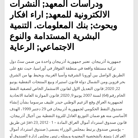
ودراسات المعهد; النشرات
الالكترونية للمعهد; اراء افكار
وبحوث; بنك المعلومات. التنمية
البشرية المستدامة والنوع
الاجتماعي; الرعاية
جمهورية أذربيجان. تعتبر جمهورية أذربيجان واحدة من ضمن ستّ دول
تركية مستقلة واقعة في منطقة القوقاز في أوراسيا، حيث تقع على
الطريق الواصل بين أوروبا الشرقية وآسيا الغربية، ويحيط بها من الشرق
بحر قزوين ومن الشمال دولة قانون استيراد وبيع المنتجات النفطية يونيو
22, 2020; قانون التعديل الاول لقانون الاستثمار الخاص لتصفية النفط
الخام رقم (64) لسنة 2007 يونيو 9, 2020; قانون الموازنة العامة الاتحادية
لجمهورية العراق وقع الزعيم الوطني حيدر علييف مرسوما بشأن إنشاء
صندوق النفط الحكومي لجمهورية أذربيجان في 29 دجنبر 1999، الهدف
الأساسي منه هو ضمان التوزيع العادل للثروة النفطية بين أجيال أذربيجان،
عن طريق Jan 23, 2012 · قانون صندوق استرداد أموال العراق المادة – 1
– يؤسس صندوق يرتبط بمجلس الوزراء يسمى ( صندوق استرداد أموال
العراق ) يتمتع بالشخصية المعنوية ويمثله رئيس مجلس إدارة الصندوق أو