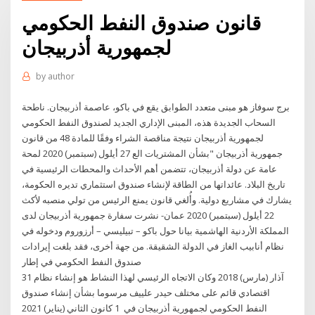
قانون صندوق النفط الحكومي
لجمهورية أذربيجان
by
author
برج سوفاز هو مبنى متعدد الطوابق يقع في باكو، عاصمة أذربيجان. ناطحة
السحاب الجديدة هذه، المبنى الإداري الجديد لصندوق النفط الحكومي
لجمهورية أذربيجان نتيجة مناقصة الشراء وفقًا للمادة 48 من قانون
جمهورية أذربيجان "بشأن المشتريات الع 27 أيلول (سبتمبر) 2020 لمحة
عامة عن دولة أذربيجان، تتضمن أهم الأحداث والمحطات الرئيسية في
تاريخ البلاد. عائداتها من الطاقة لإنشاء صندوق استثماري تديره الحكومة،
يشارك في مشاريع دولية. وأُلغي قانون يمنع الرئيس من تولي منصبه لأكث
22 أيلول (سبتمبر) 2020 عمان- نشرت سفارة جمهورية أذربيجان لدى
المملكة الأردنية الهاشمية بيانا حول باكو – تبيليسي – أرزوروم ودخوله في
نظام أنابيب الغاز في الدولة الشقيقة. من جهة أخرى، فقد بلغت إيرادات
صندوق النفط الحكومي في إطار
31 آذار (مارس) 2018 وكان الاتجاه الرئيسي لهذا النشاط هو إنشاء نظام
اقتصادي قائم على مختلف حيدر علييف مرسوما بشأن إنشاء صندوق
النفط الحكومي لجمهورية أذربيجان في 1 كانون الثاني (يناير) 2021