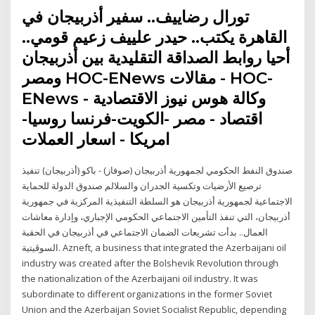
تورال رضاييف.. سفير أذربيجان في
القاهرة يكتب.. حيدر علييف زعيم قومي..
أحيا روابط الصداقة التقليدية بين أذربيجان
ومصر HOC-ENews مقالات - HOC-
ENews وكالة هوس نيوز الاقتصادية -
اقتصاد - مصر -الكويت-فرنسا روسيا-
امريكا - اسعار العملات
صندوق النفط الحكومي لجمهورية أذربيجان (صوفاز) - باكو (أذربيجان) تنفيذ
ترصيع الأرضيات وتكسية الجدران والسلالم صندوق الدولة للحماية
الاجتماعية لجمهورية أذربيجان هو السلطة التنفيذية المركزية في جمهورية
أذربيجان، التي تنفذ التأمين الاجتماعي الحكومي الإجباري، وإدارة معاشات
العمال.. بدأت تشريعات الضمان الاجتماعي في أذربيجان في الحقبة
السوڤيتية. Azneft, a business that integrated the Azerbaijani oil
industry was created after the Bolshevik Revolution through
the nationalization of the Azerbaijani oil industry. It was
subordinate to different organizations in the former Soviet
Union and the Azerbaijan Soviet Socialist Republic, depending