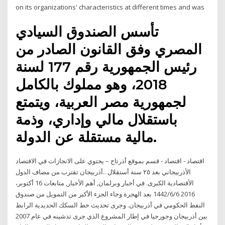
on its organizations' characteristics at different times and was
تأسس الصندوق السيادي
المصري وفق القانون الصادر من
رئيس الجمهورية رقم 177 لسنة
2018، وهو مملوك بالكامل
لجمهورية مصر العربية، ويتمتع
باستقلال مالي وإداري، وذمة
مالية مستقلة عن الدولة.
اقتصاد - اقتصاد - قسم بموقع أذرتاج – يحتوي على الانجازات في الاقتصاد
الأذربيجاني بعد ٢٥ سنة أستقلال ..أذربيجان تقترب من مصاف الدول
الأقتصادية الكبرى. في أخبار وبرلمان, أهم اﻷخبار, متابعات 16 أكتوبر،
2016 6‏‏/6‏‏/1442 بعد الهجرة وجاء الجزء الأكبر من التمويل من صندوق
النفط الحكومي في أذربيجان. وجرى تحديث خط السكك الحديدية الرابط
بين أذربيجان وجورجيا في إطار المشروع الذي جرى تدشينه في عام 2007