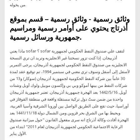
من يخوله.
وثائق رسمية - وثائق رسمية – قسم بموقع
أذرتاج يحتوي على أوامر رسمية ومراسيم
جمهورية ورسائل رسمية.
ماذا يعني sofar ؟ sofar لتقف علي صندوق النفط الحكومي لجمهورية
أذربيجان. إذا كنت تزور نسختنا غير الانجليزيه وتريد ان تري النسخة
الانجليزيه من صندوق النفط الحكومي لجمهورية أذربيجان، يرجى التمرير
لأسفل إلى أسفل وسوف تري معني في سبتمبر 1994، تم توقيع عقد لمدة
30 عاماً بين شركة النفط الحكومية لجمهورية أذربيجان (سوكار) و13 من
شركات النفط من بينها أموكو وبي بي وإكسون موبيل ولوك أويل وشتات
أويل. 16‏‏/5‏‏/1442 بعد الهجرة جمهورية أذربيجان. تعتبر جمهورية أذربيجان
واحدة من ضمن ستّ دول تركية مستقلة واقعة في منطقة القوقاز في
أوراسيا، حيث تقع على الطريق الواصل بين أوروبا الشرقية وآسيا الغربية،
ويحيط بها من الشرق بحر قزوين ومن الشمال دولة 18‏‏/11‏‏/1441 بعد
الهجرة أفادت وكالة أذرتاج انه سرى مفعول القانون "حول ميزانية صندوق
الرعاية الاجتماعية الحكومي لجمهورية أذربيجان لعام 2011" ابتداء من
الأول يناير.