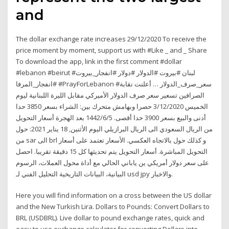
and
The dollar exchange rate increases 29/12/2020 To receive the
price moment by moment, support us with #Like _ and _ Share
To download the app, link in the first comment #dollar
#lebanon #beirut #لبنان #بيروت #الدولار #دولار #انفجار_بيروت
#انفجار_المرفا #PrayForLebanon #سعر_صرف_الدولار … أعلنت نقابة
الصرافين تسعير سعر صرف الدولار الأميركي مقابل الليرة اللبنانية ليوم
الخميس 3/12/2020 حصرا وبهامش متحرك بين: الشراء بسعر 3850 حدا
أدنى والبيع بسعر 3900 حدا أقصى. 5‏‏/6‏‏/1442 بعد الهجرة أسعار التحويل
من الريال السعودي الى الريال البرازيلي اليوم الأثنين, 18 يناير 2021: حول
من sar الى brl و كذلك حول بالاتجاه العكسي. الأسعار تعتمد على أسعار
التحويل المباشرة. أسعار التحويل يتم تحديثها كل 15 دقيقة تقريبا. احصل
على سعر دولار أمريكي ين ياباني الحالي مع أداة محول العملات، الرسوم
البيانية، البيانات التاريخية التحليل الفني لـ usd jpy والاخبار.
Here you will find information on a cross between the US dollar
and the New Turkish Lira. Dollars to Pounds: Convert Dollars to
BRL (USDBRL). Live dollar to pound exchange rates, quick and