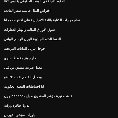
Vix العقود الآجلة في الوقت الحقيقي يقتبس
اقتراض المال حاسبة سعر الفائدة
تعلم مهارات الكتابة باللغة الانجليزية على الانترنت مجانا
سوق الأوراق المالية وانهيار العقارات
النفط الخام الجاذبية الوزن الرسم البياني
جوجل تنزيل البيانات التاريخية
داو جونز مخطط سنوي
معدل ضريبة مشتق من قبل
هو irr ومعدل الخصم نفسه
لنا احتياطيات الفضة الحكومة
جون hancock قبعة صغيرة مؤشر الصندوق صباح
تداول طائرة ورقية
بلورات مؤشر الفهرس