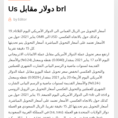
Us دولار مقابل brl
by
Editor
أسعار التحويل من الريال العماني الى الدولار الأمريكي اليوم الثلاثاء, 19
يناير 2021: حول من OMR الى USD و كذلك حول بالاتجاه العكسي.
الأسعار تعتمد على أسعار التحويل المباشرة. أسعار التحويل يتم تحديثها
كل 15 دقيقة تقريبا.
ارتفع سعر تحويل عملة الدولار الأمريكي مقابل عملة الالمانات الاذربيجاني
اليوم الأحد 17 يناير 2021 بمقدار (0.0040) نقطه وبمعدل (0.24%) والأسعار
القديمة لسنوات ماضية و الرسم البيانى الشارت الشهري للعملتين
والتحويل العكسي انخفض سعر تحويل عملة اليورو مقابل عملة الدولار
الأمريكي اليوم الأربعاء 20 يناير 2021 بمقدار (-0.0029) نقطه وبمعدل
(-0.24%) والأسعار القديمة لسنوات ماضية و الرسم البيانى الشارت
الشهري للعملتين والتحويل العكسي أسعار التحويل من الروبل الروسي
الى الدولار الأمريكي اليوم الجمعة, 15 يناير 2021: حول من rub الى usd و
كذلك حول بالاتجاه العكسي. الأسعار تعتمد على أسعار التحويل المباشرة.
أسعار التحويل يتم تحديثها كل 15 دقيقة تقريبا. الريال السعودي هو العملة
في المملكة العربية السعودية (sa, sau). دولار الولايات المتحدة هو العملة
في ساموا الامريكية (as, asm), جزر فيرجن البريطانية (vg, vgb, bvi),