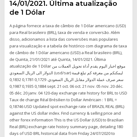
14/01/2021. Última atualização
de 1 Dólar
A página fornece a taxa de câmbio de 1 Dólar americano (USD)
para Real brasileiro (BRL), taxa de venda e conversão. Além
disso, adicionamos a lista das conversões mais populares
para visualização e a tabela de histórico com diagrama de taxa
de câmbio de 1 Dólar americano (USD) a Real brasileiro (BRL),
de Quinta, 21/01/2021 até Quinta, 14/01/2021. Última
atualização de 1 Dólar موقع اخبار اليوم يقدم أداة تحويل العملات من
الدولار الى الريال السعودي (usd/sar) ليمكنكم من معرفة كم تبلغ قيمة
سعر صرف عملة الدولار مقابل الريال السعودي. 0,1729 0,1781 0,1832
0,1884 0,1935 0,1987 sept. 21 oct. 06 oct. 21 nov. 05 nov. 20 déc.
05 déc. 20 janv. 04 120-day exchange rate history for BRL to USD
Taux de change Réal Brésilien to Dollar Américain : 1 BRL =
0,18746 USD Updated spot exchange rate of BRAZIL REAL (BRL)
against the US dollar index. Find currency & selling price and
other forex information This is the US Dollar (USD) to Brazilian
Real (BRL) exchange rate history summary page, detailing 180
days of USD BRL historical data from Friday 24/07/2020 to