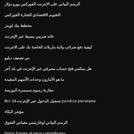
الرسم البياني على الانترنت الفوركس يورو دولار
التقويم الاقتصادي للتجارة الفوركس
مخطط بنك لويدز
عائد ضريبي بسيط عبر الإنترنت
كيفية دفع ضرائب ولاية ماريلاند الخاصة بك على الانترنت
س تصنيف دبليو
هل يمكنني فتح حساب مصرفي عبر الإنترنت في بلد آخر
ما هو الأمازون وحدات الأسهم المقيدة
مقارنة رسوم سمسرة البورصة
Bcr 24 تسجيل الدخول عبر الإنترنت juridice persoane
مؤشر البكاء
الرسم البياني لوغاريتمي مقياس التفوق
Dolar frente al peso colombiano