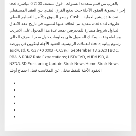
usd بالقرب من قمم متعددة السنوات ، فوق منتصف 0.7500 مباشرة
إجراء لتسوية العقود الآجلة حيث يدفع الفرق النقدي بين العقد المستقبلي
وسعر السوق بدلاً من التسليم الفعلي. Cash – نقد. عادة يشير لعملية
نقدية تم التعاقد عليها لتسوية في تاريخ عقد الاتفاق. aud usd ظروف
التداول شروط ممتازة للمحترفين بمساعدة هذا المحول على الانترنت
ببساطه ودقه ، يمكنك الحصول على معلومات حول سعر الصرف الحالي
للعملات الرئيسية. العقود الآجلة لبتكوين في بورصة cboe; رسوم بيانية
aud/usd. 0.7537 +0.0003 +0.05%. [ September 18, 2020 ] BOC,
RBA, & RBNZ Rate Expectations; USD/CAD, AUD/USD, &
NZD/USD Positioning Update Stock News Home Stock News
العقود الآجلة للنفط تتخلى عن المكاسب قبيل اجتماع أوبك