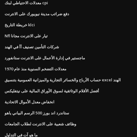
معدلات الاحتياطي لبنك cpi
دفع ضرائب مدينة نيويورك على الانترنت
خريطة التاريخ klci
Nfl تيار على الانترنت مجانا
شركات التأمين تصنيف أأ في الهند
ماجستير في إدارة الأعمال على الانترنت ستانفورد
معدلات التضخم السنوية منذ عام 1970
حساب الأرباح والخسائر التجارية والميزانية العمومية بتنسيق excel الهند
أفضل الأفلام الوثائقية لسوق الأوراق المالية على نيتفليكس
انخفاض معدل الأموال الاتحادية
ستاندرد اند بورز 500 الرسم البياني ياهو
وظائف شعبية على الانترنت لطلاب الجامعات
ما هو آت في التداول