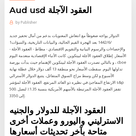
Aud usd العقود الآجلة
by
Publisher
الدولار يواجه ضغوطاً مع انتعاش المعنويات بدعم من آمال تحفيز جديد
1‏‏/6‏‏/1442 بعد الهجرة القيم الحالية، والبيانات التاريخية، والتنبؤات
والإحصاءات والرسوم البيانية والتقويم الاقتصادي - مطاط - العقود الآجلة -
الأسعار. إطلاق العقود الآجلة لبيتكوين. كانت الأنباء الإقتصادية منعدمة اليوم
، و بالتالي تصدرت العقود الآجلة لبيتكوين الإهتمام حيث بدأت بورصة cboe
تداولها اليوم. سقطت الأسعار نحو منطقة 13 ألف دولار خلال عطلة نهاية
الأسبوع و لكن وسط مزاج السوق المتفائل، يتتبع الدولار الأسترالي
الارتفاع المفاجئ في نظيره ذو العائد المرتفع، العقود الآجلة لمؤشر s&p
500. تقفز العقود الآجلة المرتبطة بالأسهم الأمريكية بنسبة 1.35٪ لتصل
إلى 3350.
العقود الآجلة للدولار والجنيه
الاسترليني واليورو وعملات أخرى
متاحة بآخر تحديثات أسعارها