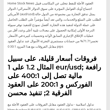
Home Stock News العقود الآجلة للنفط تتخلى عن المكاسب قبيل
اجتماع أوبك العوامل المؤثرة على سوق الدولار الأسترالي/ الدولار
الأمريكي (aud/usd) يمثل تدفق التجارة بين مجموعة من الدول حالة
الطلب على السلع والخدمات، والتي تعد أيضاً مؤشراً على الطلب الحاصل
على عملة الدولة لتنفيذ هذه التجارة. أفضل نموذج للتنفيذ توفر سيولة
الدرجة الأولى إمكانية الحصول على معدلات تلبية أعلى وعدد أقل من
عمليات الإغلاق الإجباري السابق لأوانه وتحسينات كبيرة في الأسعار.
تخسر71.71% من حسابات مستثمري التجزئة الأموال عند تداول العقود
مقابل الفروقات مع هذا المزود 30:1 0 pips
فروقات أسعار قليلة، على سبيل
المثال 1.2 على 1 eur/usd; رافعة
مالية تصل إلى 400:1 على
الفوركس و 200:1 على العقود
الفرقية 2; تنفيذ محسن
تداول اسلامية - تداول العقود مقابل الفروقات على العقود الآجلة مع
bhmubasher EUR/USD. USD/JPY. AUD/USD. GBP/USD. NZD/USD.