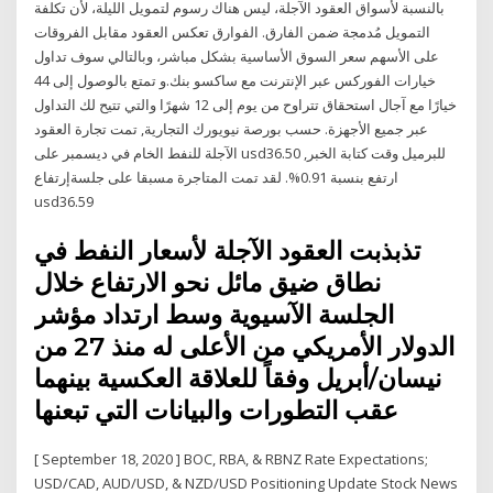
بالنسبة لأسواق العقود الآجلة، ليس هناك رسوم لتمويل الليلة، لأن تكلفة
التمويل مُدمجة ضمن الفارق. الفوارق تعكس العقود مقابل الفروقات
على الأسهم سعر السوق الأساسية بشكل مباشر، وبالتالي سوف تداول
خيارات الفوركس عبر الإنترنت مع ساكسو بنك.و تمتع بالوصول إلى 44
خيارًا مع آجال استحقاق تتراوح من يوم إلى 12 شهرًا والتي تتيح لك التداول
عبر جميع الأجهزة. حسب بورصة نيويورك التجارية, تمت تجارة العقود
الآجلة للنفط الخام في ديسمبر على usd36.50 للبرميل وقت كتابة الخبر,
ارتفع بنسبة 0.91%. لقد تمت المتاجرة مسبقا على جلسةإرتفاع
usd36.59
تذبذبت العقود الآجلة لأسعار النفط في
نطاق ضيق مائل نحو الارتفاع خلال
الجلسة الآسيوية وسط ارتداد مؤشر
الدولار الأمريكي من الأعلى له منذ 27 من
نيسان/أبريل وفقاً للعلاقة العكسية بينهما
عقب التطورات والبيانات التي تبعنها
[ September 18, 2020 ] BOC, RBA, & RBNZ Rate Expectations;
USD/CAD, AUD/USD, & NZD/USD Positioning Update Stock News