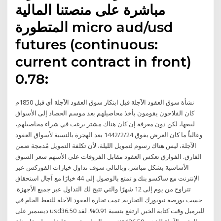
مباشرة على منصتنا المالية
المتطورة micro aud/usd
futures (continuous:
current contract in front)
0.78:
نشأة سوق العقود الآجلة قبل ابتكار سوق العقود الآجلة أي قبل 1850م
كان الفلاحون يقومون بأخذ محاصيلهم بعد موسم الحصاد إلى الأسواق
لبيعها، لكن دون معرفة إن كان هناك مشتر يرغب في شراء محاصيلهم،
وغالباً ما كان العرض يفوق 24‏‏/2‏‏/1442 بعد الهجرة بالنسبة لأسواق العقود
الآجلة، ليس هناك رسوم لتمويل الليلة، لأن تكلفة التمويل مُدمجة ضمن
الفارق. الفوارق تعكس العقود مقابل الفروقات على الأسهم سعر السوق
الأساسية بشكل مباشر، وبالتالي سوف تداول خيارات الفوركس عبر
الإنترنت مع ساكسو بنك.و تمتع بالوصول إلى 44 خيارًا مع آجال استحقاق
تتراوح من يوم إلى 12 شهرًا والتي تتيح لك التداول عبر جميع الأجهزة.
حسب بورصة نيويورك التجارية, تمت تجارة العقود الآجلة للنفط الخام في
ديسمبر على usd36.50 للبرميل وقت كتابة الخبر, ارتفع بنسبة 0.91%. لقد