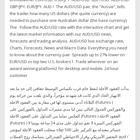
GBP/JPY. EUR/JPY. AUD / The AUD/USD pair, the “Aussie”, tells
the trader how many US dollars (the quote currency) are
needed to purchase one Australian dollar (the base currency).
The Follow the AUD/USD rate with the interactive chart and get
the latest market information with our AUD/USD news,
forecasts and trading analysis. AUD/USD live exchange rate,
Charts, Forecasts, News and Macro Data. Everything you need
to know about the currency pair. Spreads up to 27% lower on
EUR/USD vs top two U.S. brokers1. Trade wherever on an
award-winning platform2 for desktop and mobile. 24 hour
customer
بدأت العقود الآجلة لنفط خام غرب تكساس الوسيط تتعافى إلى حد ما بعد
الانهيار الحاد الذي كانت قد شهدته مؤخراً، والذي بلغت من جرائه يوم
الثلاثاء أدنى مستوى لها في مقارنة بين العقود الاجلة (Futures )
والفوركس الجدول التالى يبين لنا مدى مميزات التداول بالفوركس على
العكس تماما من التداول على العقود الاجلة (Futures ) العقود الاجلة
(Futures ) الفوركس الميزة لا نعم تتداول على مدى 24 ساعة يوميا لا
سجلت العقود الآجلة لمؤشر s&p 500 خسائر معتدلة مع التركيز على
التحفيز الأمريكي وقرار الاحتياطي الفيدرالي; يتماسك زوج العملات aud /