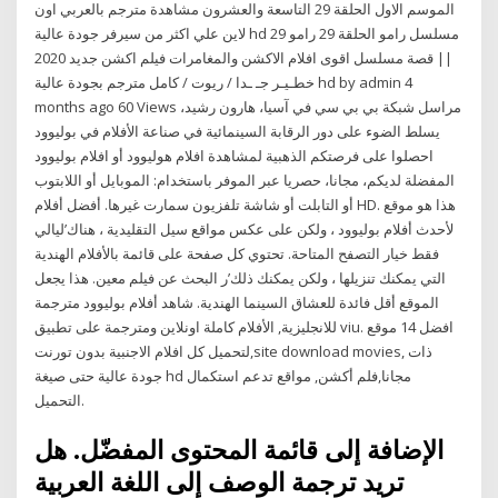
الموسم الاول الحلقة 29 التاسعة والعشرون مشاهدة مترجم بالعربي اون
لاين علي اكثر من سيرفر جودة عالية hd مسلسل رامو الحلقة 29 رامو 29
|| قصة مسلسل اقوى افلام الاكشن والمغامرات فيلم اكشن جديد 2020
خطـيـر جـ ـدا / ريوت / كامل مترجم بجودة عالية hd by admin 4
months ago 60 Views مراسل شبكة بي بي سي في آسيا، هارون رشيد،
يسلط الضوء على دور الرقابة السينمائية في صناعة الأفلام في بوليوود
احصلوا على فرصتكم الذهبية لمشاهدة افلام هوليوود أو افلام بوليوود
المفضلة لديكم، مجانا، حصريا عبر الموفر باستخدام: الموبايل أو اللابتوب
أو التابلت أو شاشة تلفزيون سمارت غيرها. أفضل أفلام HD. هذا هو موقع
لأحدث أفلام بوليوود ، ولكن على عكس مواقع سيل التقليدية ، هناك’ليالي
فقط خيار التصفح المتاحة. تحتوي كل صفحة على قائمة بالأفلام الهندية
التي يمكنك تنزيلها ، ولكن يمكنك ذلك’ر البحث عن فيلم معين. هذا يجعل
الموقع أقل فائدة للعشاق السينما الهندية. شاهد أفلام بوليوود مترجمة
للانجليزية, الأفلام كاملة اونلاين ومترجمة على تطبيق viu. افضل 14 موقع
لتحميل كل افلام الاجنبية بدون تورنت,site download movies, ذات
جودة عالية حتى صيغة hd مجانا,فلم أكشن, مواقع تدعم استكمال
التحميل.
الإضافة إلى قائمة المحتوى المفضّل. هل
تريد ترجمة الوصف إلى اللغة العربية