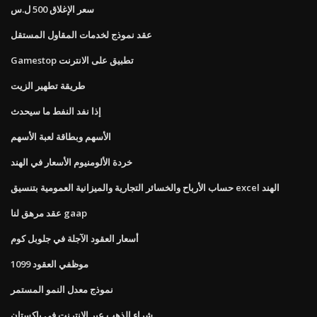
سعر الإغلاق 500 ل.س
عقد نموذج لخدمات المقاول المستقل
Gamestop تطبيق على الانترنت
طريقة تطهير الزيت
إذا نفد النفط ما سيحدث
الأسهم وبطاقة لعبة الأسهم
خردة الألومنيوم الأسعار في الهند
حساب الأرباح والخسائر التجارية والميزانية العمومية بتنسيق excel الهند
عقد مرهق لنا gaap
أسعار العقود الآجلة في جلوبل كوم
موظفي العقود 1099
نموذج معدل النمو المستمر
شراء الذهب عبر الإنترنت في باكستان