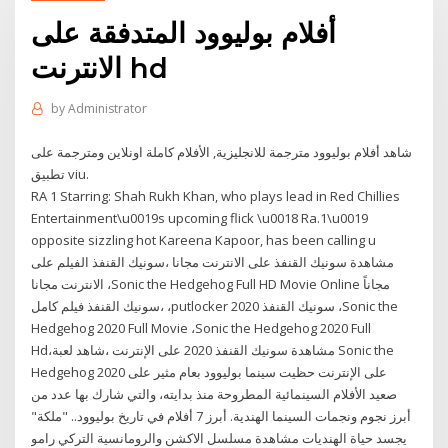
أفلام بوليوود المتدفقة على
الانترنت hd
by
Administrator
شاهد أفلام بوليوود مترجمة للانجليزية, الأفلام كاملة اونلاين ومترجمة على
تطبيق viu.
RA 1 Starring: Shah Rukh Khan, who plays lead in Red Chillies
Entertainment\u0019s upcoming flick \u0018 Ra.1\u0019
opposite sizzling hot Kareena Kapoor, has been calling u
مشاهدة سونيك القنفذ على الانترنت مجانا ،سونيك القنفذ الفيلم على
الانترنت مجانا ،Sonic the Hedgehog Full HD Movie Online مجاناً
،سونيك القنفذ فيلم كامل ،putlocker سونيك القنفذ 2020 ،Sonic the
Hedgehog 2020 Full Movie ،Sonic the Hedgehog 2020 Full
Hd،مشاهدة سونيك القنفذ 2020 على الإنترنت ،شاهد لعبة Sonic the
Hedgehog 2020 على الإنترنت حظيت سينما بوليوود بعام مثير على
صعيد الأفلام السينمائية المطروحة منذ بدايته، والتي شارك بها عدد من
أبرز نجوم ونجمات السينما الهندية. أبرز 7 أفلام في تاريخ بوليوود.. "ملكة"
يجسد حياة الهنديات مشاهدة مسلسل الاكشن والرومانسية التركي رامو