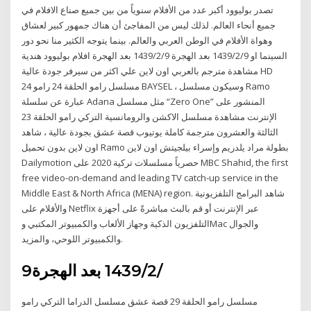
تصدر بوليوود أكبر عدد من الأفلام سنوياً من بين جميع صناع الافلام في
جميع أنحاء العالم. لذلك ليس من المفاجئ أن هناك جمهور كبير لعشاق
وهواة الأفلام في الوطن العربي والعالم. بينما يتوجه الكثير منا نحو دور
السينما او 9‏‏/2‏‏/1439 بعد الهجرة 9‏‏/2‏‏/1439 بعد الهجرة افلام بوليوود هندية
مشاهدة مترجم بالعربي اون لاين علي اكثر من سيرفر جودة عالية HD
مسلسل رامو الحلقة 24 رامو 24 BAYSEL ، وسيكون مسلسل Ramo
عبارة عن سلسلة Adana مثل مسلسل “Zero One” المنشور على
الإنترنت مشاهدة مسلسل الاكشن والرومانسية التركي رامو الحلقة 23
الثالثة والعشرون مترجمة كاملة يوتيوب قصة عشق بجودة عالية ، شاهد
اون لاين بدون تحميل Ramo بطولة مراد يلدريم وإسراء بيلجيتش اون لاين
Dailymotion حصرياً مسلسلات تركية 2020 على MBC Shahid, the first
free video-on-demand and leading TV catch-up service in the
Middle East & North Africa (MENA) region. شاهد البرامج التلفزيونية
والأفلام على Netflix عبر الإنترنت أو قم بالبث مباشرةً على أجهزة
التلفزيون الذكية وجهاز الألعاب والكمبيوتر المكتبي وMac والجوال
والكمبيوتر اللوحي، والمزيد.
9‏‏/2‏‏/1439 بعد الهجرة
مسلسل رامو الحلقة 29 قصة عشق مسلسل الدراما التركي رامو