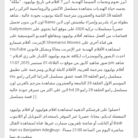
أبرز نجوم ونجمات السينما الهندية. أبرز 7 أفلام في تاريخ بوليوود.. "ملكة"
يجسد حياة الهنديات مشاهدة مسلسل الاكشن والرومانسية التركي رامو
الحلقة 28 الثامنة والعشرون مترجمة كاملة يوتيوب بجودة عالية ، شاهد
اون لاين بدون تحميل Ramo بطولة مراد يلدريم وإسراء بيلجيتش اون لاين
Dailymotion حصرياً مسلسلات تركية 2020 على موقع كما يحتوي على
قصاصات من أفضل مشاهد أفلام بوليوود ومقاطع الفيديو الموسيقية على
الإنترنت. أفلام شيمارو Shemaroo Movies هي قناة أخرى على
YouTube لمشاهدة الأفلام الهندية عبر الإنترنت مجانًا وبشكل قانوني
احدث الـصور والبوستـرات لـكافة نجـوم بوليوود الكبـار على زي افـلام ~
صور شاهيد كابور من موقع ت الثلاثاء 01 سبتمبر 2015, 11:07 pm شاهد
أفلام بوليوود مترجمة للعربية, الأفلام كاملة اونلاين ومترجمة على تطبيق
viu. مسلسل رامو الحلقة 29 قصة عشق مسلسل الدراما التركي رامو
الموسم الاول الحلقة 29 التاسعة والعشرون مشاهدة مترجم بالعربي اون
لاين علي اكثر من سيرفر جودة عالية hd مسلسل رامو الحلقة 29 رامو 29
|| قصة مسلسل
احصلوا على فرصتكم الذهبية لمشاهدة افلام هوليوود أو افلام بوليوود
المفضلة لديكم، مجانا، حصريا عبر الموفر باستخدام: الموبايل أو اللابتوب
أو التابلت أو شاشة تلفزيون سمارت غيرها. قناة لمشاهدة القتال Badr
Hari vs Benjamin Adegbuyi ‎- مباشرة اليوم من الساعة 21:00 مساءً
بتوقيت فرنسا