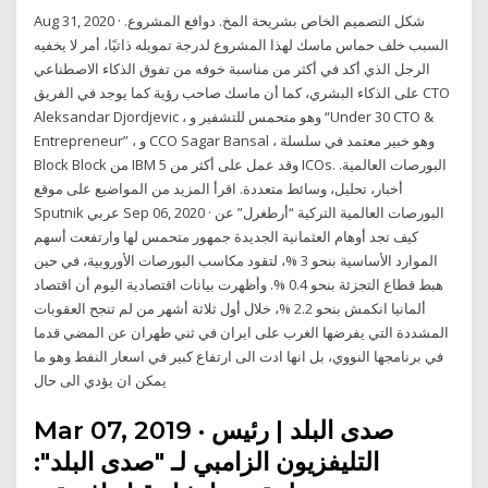
Aug 31, 2020 · شكل التصميم الخاص بشريحة المخ. دوافع المشروع.
السبب خلف حماس ماسك لهذا المشروع لدرجة تمويله ذاتيًا، أمر لا يخفيه
الرجل الذي أكد في أكثر من مناسبة خوفه من تفوق الذكاء الاصطناعي
على الذكاء البشري، كما أن ماسك صاحب رؤية كما يوجد في الفريق CTO
Aleksandar Djordjevic ، وهو متحمس للتشفير و “Under 30 CTO &
Entrepreneur” ، و CCO Sagar Bansal ، وهو خبير معتمد في سلسلة
Block Block من IBM وقد عمل على أكثر من 5 ICOs. البورصات العالمية.
أخبار، تحليل، وسائط متعددة. اقرأ المزيد من المواضيع على موقع
Sputnik عربي Sep 06, 2020 · البورصات العالمية التركية “أرطغرل” عن
كيف تجد أوهام العثمانية الجديدة جمهور متحمس لها وارتفعت أسهم
الموارد الأساسية بنحو 3 %، لتقود مكاسب البورصات الأوروبية، في حين
هبط قطاع التجزئة بنحو 0.4 %. وأظهرت بيانات اقتصادية اليوم أن اقتصاد
ألمانيا انكمش بنحو 2.2 %، خلال أول ثلاثة أشهر من لم تنجح العقوبات
المشددة التي يفرضها الغرب على ايران في ثني طهران عن المضي قدما
في برنامجها النووي، بل انها ادت الى ارتفاع كبير في اسعار النفط وهو ما
يمكن ان يؤدي الى حال
Mar 07, 2019 · صدى البلد | رئيس
التليفزيون الزامبي لـ "صدى البلد":