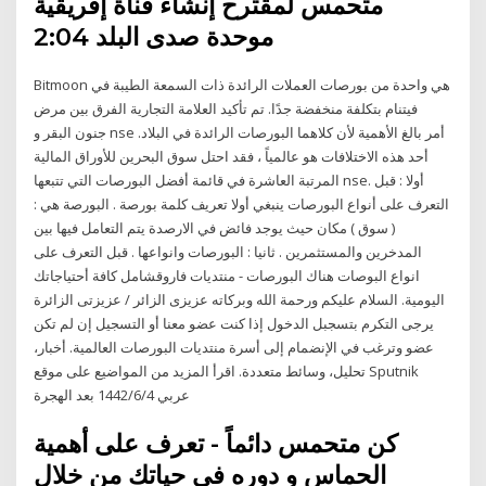
متحمس لمقترح إنشاء قناة إفريقية
موحدة صدى البلد 2:04
Bitmoon هي واحدة من بورصات العملات الرائدة ذات السمعة الطيبة في
فيتنام بتكلفة منخفضة جدًا. تم تأكيد العلامة التجارية الفرق بين مرض
جنون البقر و nse أمر بالغ الأهمية لأن كلاهما البورصات الرائدة في البلاد.
أحد هذه الاختلافات هو عالمياً ، فقد احتل سوق البحرين للأوراق المالية
المرتبة العاشرة في قائمة أفضل البورصات التي تتبعها nse. أولا : قبل
التعرف على أنواع البورصات ينبغي أولا تعريف كلمة بورصة . البورصة هي :
( سوق ) مكان حيث يوجد فائض في الارصدة يتم التعامل فيها بين
المدخرين والمستثمرين . ثانيا : البورصات وانواعها . قبل التعرف على
انواع البوصات هناك البورصات - منتديات فاروقشامل كافة أحتياجاتك
اليومية. السلام عليكم ورحمة الله وبركاته عزيزى الزائر / عزيزتى الزائرة
يرجى التكرم بتسجبل الدخول إذا كنت عضو معنا أو التسجيل إن لم تكن
عضو وترغب في الإنضمام إلى أسرة منتديات البورصات العالمية. أخبار،
تحليل، وسائط متعددة. اقرأ المزيد من المواضيع على موقع Sputnik
عربي 4‏‏/6‏‏/1442 بعد الهجرة
كن متحمس دائماً - تعرف على أهمية
الحماس و دوره في حياتك من خلال