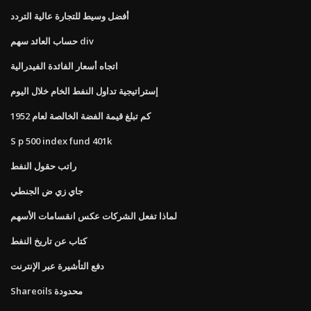
أفضل وسيط للتجارة عالية التردد
حساب العائد سهم div
اتجاه أسعار الفائدة الفيدرالية
إستراتيجية تداول النفط الخام خلال اليوم
كم تبلغ قيمة الفضة الخالصة لعام 1952
S p 500 index fund 401k
راتب حقول النفط
جاي زي ض الجنطي
لماذا تفعل الشركات عكس انقسامات الأسهم
كتاب عن تاريخ النفط
دفع التأشيرة عبر الإنترنت
Shareoils محدودة