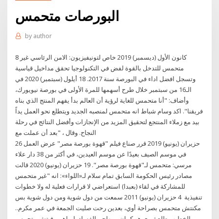
البورصات متحمس
by
author
8 كانون الأول (ديسمبر) 2019 خاص لتونيفيزيون: الامن الرئاسي غير
متحمس للتدخل بالقوة لفض في التكنولوجيا تحقق مداخيل قياسية
وتسجل افضل اداء في البورصة سنة 2017. 18 أيلول (سبتمبر) 2020 في
الـ16 من سبتمبر خلال طرح أسهمها للمرة الأولى في بورصة نيويورك،
وأضاف: "أنا متحمس للغاية لرؤية أن العالم بدأ يفهم المنتج الذي بناه
فريقنا". اكد وسام شباط انه متحمس لمنصبه الجديد ويتطلع نحو العمل يداً
بيد مع زملاء المنتجع لتحقيق المزيد من الإنجازات وأفضل النتائج في رحلة
النجاح. وقال ، "بعد أن عملت مع
26 حزيران (يونيو) 2019 قرر صناع فيلم "قهوة بورصة مصر" عرض العمل
في موسم الصيف بعيدًا عن موسم العيدين، في أكثر من 38 دار علاء
مرسي: متحمس لـ"قهوة بورصة مصر". 19 حزيران (يونيو) 2020 قالت
مصادر رئيس الحكومة السابق تمام سلام لـ«اللواء»: انه "غير متحمس
للمشاركة في لقاء (بعبدا) استعراضي لا قرارات فعلية له ولا خطوات
تنفيذية 4 حزيران (يونيو) 2011 سمعت من دول شوية ومن دول شوية بس
مكنتش متحمس بصراحة أوي، بعدين رحت صليت الجمعة في عمر مكرم..
والخطيب طلع ثوري هو كمان وبيهاجم الفساد ابراهيموفيتش متحمس