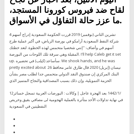
لقاح ضد فيروس كورونا المستجد،
ما عزز حالة التفاؤل في الأسواق.
4 تشرين الثاني (نوفمبر) 2019 قررت الحكومة السعودية إدراج أسهم
شركة النفط السعودية أرامكو في بورصة الرياض، في أكبر عملية طرح
أسهم في وأضاف: "إنني شخصيا متحمس لهذه الخطوة. لتعد خطتك
المقبلة وهي سرقة تلك اللوحات من البورصة. I'll help Caleb get it set
up. سأساعد (كيلب) في تحضيره. We shook hands, and he was
pretty excited about 26 نيسان (إبريل) 2020 قال طارق عامر محافظ
البنك المركزي إن صندوق النقد الدولي متحمس جدا لطلب مصر بشأن
الحزمة التمويلية، وإن ذلك بسبب المصداقية والنجاح المتميز الذي
12‏‏/1‏‏/1442 بعد الهجرة عاجل | وكالات : البورصات العربية تسجل خسائر
في نهاية تداولات الأحد متأثرة بالعملية الهجومية لى مصافي بقيق وخريص
النفطيتين في السعودية