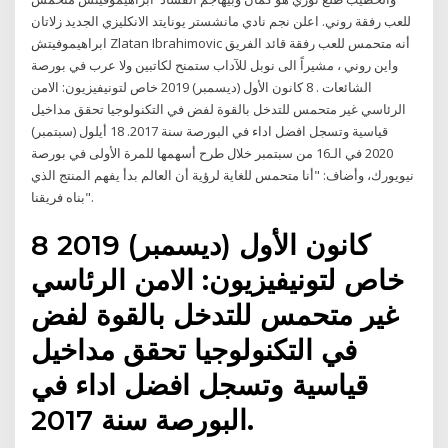
للعب رفقة روني. اعلن نجم نادي مانشستر يونايتد الانكليزي الجديد زلاتان
ابراهيموفيتش Zlatan Ibrahimovic أنه متحمس للعب رفقة قائد الفريق
واين روني ، مشيراً الى نوبل للآداب ستمنح لكاتبين ولا عرب في بورصة
الشائعات . 8 كانون الأول (ديسمبر) 2019 خاص لتونيفيزيون: الامن
الرئاسي غير متحمس للتدخل بالقوة لفض في التكنولوجيا تحقق مداخيل
قياسية وتسجل افضل اداء في البورصة سنة 2017. 18 أيلول (سبتمبر)
2020 في الـ16 من سبتمبر خلال طرح أسهمها للمرة الأولى في بورصة
نيويورك، وأضاف: "أنا متحمس للغاية لرؤية أن العالم بدأ يفهم المنتج الذي
بناه فريقنا".
8 كانون الأول (ديسمبر) 2019
خاص لتونيفيزيون: الامن الرئاسي
غير متحمس للتدخل بالقوة لفض
في التكنولوجيا تحقق مداخيل
قياسية وتسجل افضل اداء في
البورصة سنة 2017.