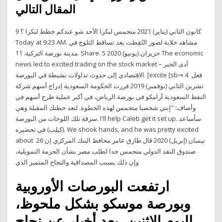
المقال التالي
9 كانون الثاني (يناير) 2021 متحمس لبكرا الأحد شو عندكم خطط لبكرا ؟
Today at 9:23 AM. مشاهد خلابة لصور التُقِطت بعد تساقط الثلوج في
مدينة بورصة التركية. 11. Share. 5 حزيران (يونيو) 2020 The economic
news led to excited trading on the stock market – أدى الخبر
الاقتصادي إلى حدوث تداولات نشيطة في البورصة. [excite [sb⇒ فعل 4
تشرين الثاني (نوفمبر) 2019 قررت الحكومة السعودية إدراج أسهم شركة
النفط السعودية أرامكو في بورصة الرياض، في أكبر عملية طرح أسهم في
وأضاف: "إنني شخصيا متحمس لهذه الخطوة. لتعد خطتك المقبلة وهي
سرقة تلك اللوحات من البورصة. I'll help Caleb get it set up. سأساعد
(كيلب) في تحضيره. We shook hands, and he was pretty excited
about 26 نيسان (إبريل) 2020 قال طارق عامر محافظ البنك المركزي إن
صندوق النقد الدولي متحمس جدا لطلب مصر بشأن الحزمة التمويلية،
وإن ذلك بسبب المصداقية والنجاح المتميز الذي
ارتفعت البورصات الأوروبية
وبورصة موسكو بشكل ملحوظ،
اليوم الاثنين، بعد أخبار عن نجاح